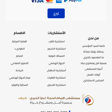
تبرع
الأستشاريات
الاقسام
من نحن
استشارية القلب
العناية المركزة
كلمة السيد المؤسس
استشارية الكسور
الطوارىء
رسالتنا، رؤيتنا، مبادئنا
المسالك البولية
المختبر
ما المقصود بالخيري
مسيرة امل ومشروع حياة
الجهاز الهضمي
التصوير الشعاعي
أُسرة المستشفى
أستشارية الاطفال
الجراحة
أوقات العمل
استشارية الفقرات
مركز الجهاز الهضمي
المجلس الاستشاري
استشارية التجميل
النسائية والتوليد