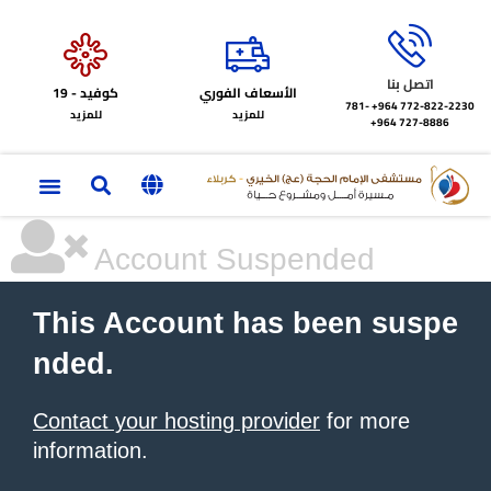
اتصل بنا
الأسعاف الفوري
كوفيد - 19
772-822-2230‏ 964+
781-
للمزيد
للمزيد
727-8886 964+