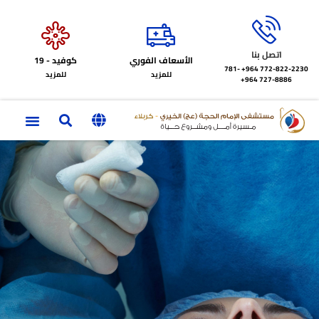
اتصل بنا
الأسعاف الفوري
كوفيد - 19
772-822-2230‏ 964+
781-
للمزيد
للمزيد
727-8886 964+