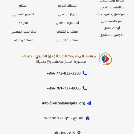
رسالتنا، رؤيتنا، مبادئنا
المسالك البولية
المختبر
ما المقصود بالخيري
مسيرة امل ومشروع حياة
الجهاز الهضمي
التصوير الشعاعي
أُسرة المستشفى
أستشارية الاطفال
الجراحة
أوقات العمل
استشارية الفقرات
مركز الجهاز الهضمي
المجلس الاستشاري
استشارية التجميل
النسائية والتوليد
772-822-2230‏ 964+
781-727-8886 964+
info@karbalahospital.org
العراق - كربلاء المقدسة
كيف تصل الينا