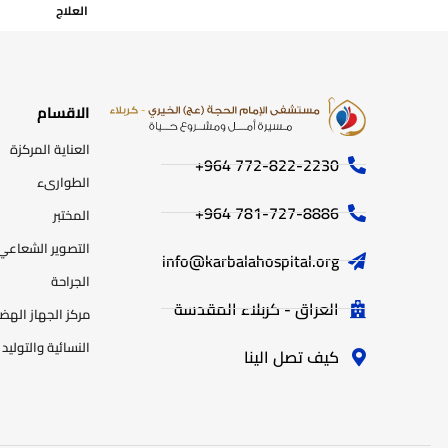
العلاج
الاقسام
العناية المركزة
772-822-2230‏ 964+
الطوارىء
781-727-8886 964+
المختبر
التصوير الشعاعي
info@karbalahospital.org
الجراحة
العراق - كربلاء المقدسة
مركز الجهاز اله
النسائية والتوليد
كيف تصل الينا