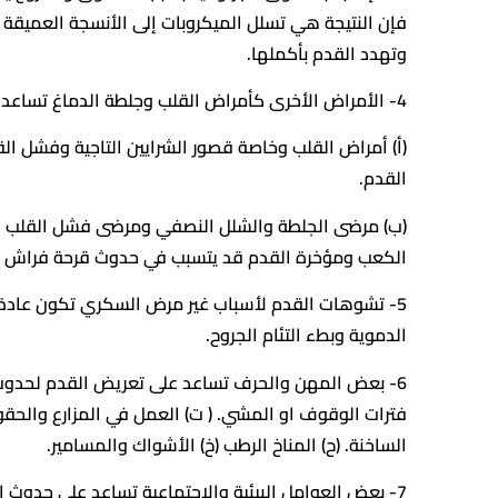
فإن النتيجة هي تسلل الميكروبات إلى الأنسجة العميقة 
وتهدد القدم بأكملها.
4- الأمراض الأخرى كأمراض القلب وجلطة الدماغ تساعد في حدوث القدم السكري:
(أ) أمراض القلب وخاصة قصور الشرايين التاجية وفشل الق
القدم.
(ب) مرضى الجلطة والشلل النصفي ومرضى فشل القلب ال
الكعب ومؤخرة القدم قد يتسبب في حدوث قرحة فراش في 
5- تشوهات القدم لأسباب غير مرض السكري تكون عادة
الدموية وبطء التئام الجروح.
6- بعض المهن والحرف تساعد على تعريض القدم لحدوث ال
فترات الوقوف او المشي. ( ت) العمل في المزارع والحقول
الساخنة. (ح) المناخ الرطب (خ) الأشواك والمسامير.
7- بعض العوامل البيئية والاجتماعية تساعد على حدوث الم