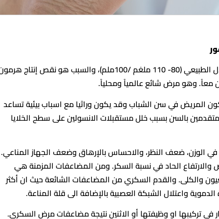
ور
مرض السكري هو ارتفاع نسبة السكر في الدم عن المعدل الطبيعي (80- 110 ملغم /100ملم)، والسبب هو نقص إنتاج هرمو
 معاً. وهو مرض شائع عالمياً ومحلياً.
ون المريض في سن الشباب وقد يكون وراثيا مع اسباب بيئية تساعد
لمتقدمين بالسن بسبب خلل مستقبلات الانسولين على سطح الخلايا
ي الوزن، ضعف النظر، والاحساس بالإرهاق وضعف الجهاز المناعي.
الارتفاع الحاد في نسبة السكر. ومن المضاعفات المزمنة هي
لعيون والكلى. والقدم السكري من المضاعفات الشائعة حيث ان أكثر
 في تركيبها او وظيفتها أو الاثنين نتيجة مضاعفات مرض السكري.