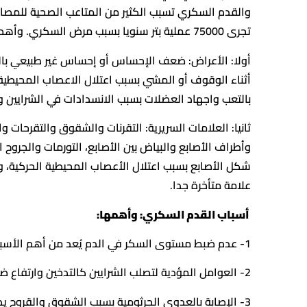
والقدم السكري تسبب الكثير من المتاعب الصحية للمصاب
تجرى 75000 عملية بتر سنويا بسبب مرض السكري. وأهم المظاهر السريرية هي:
أولا: الأعراض: ضعف الإحساس أو إحساس غير طبيعي بالق
أثناء الوقوف أو المشي بسبب اعتلال الاعصاب المحيطية ا
بالتعب واجهاد العضلات بسبب الانسدادات في الشرايين وعد
ثانيا: العلامات السريرية: التقرنات والشقوق والتقرحات و
وأطراف الأصابع والبياض بين الأصابع، التورمات والجروح 
شكل الأصابع بسبب اعتلال الأعصاب المحيطية الحركية، وأخ
علامة متأخرة جدا.
أسباب القدم السكري: وأهمها:
1- عدم ضبط مستوى السكر في الدم يُعد من أهم الأسباب.
2- العوامل المؤدية لتصلب الشرايين كالتدخين وارتفاع ضغط الدم والسمنة وقلة الحركة والتوتر.
3- الإصابة بالعدوى الجرثومية بسبب الشقوق والقروح 