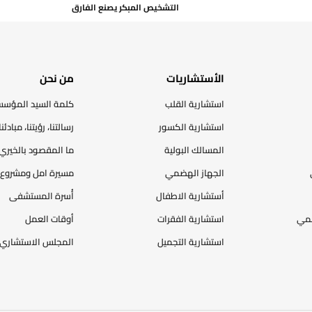
التشخيص المبكر يصنع الفارق
الأستشاريات
من نحن
استشارية القلب
كلمة السيد المؤس
استشارية الكسور
رسالتنا، رؤيتنا، مبادئنا
المسالك البولية
ما المقصود بالخيري
الجهاز الهضمي
مسيرة امل ومشروع 
أستشارية الاطفال
أُسرة المستشفى
ضمي
استشارية الفقرات
أوقات العمل
استشارية التجميل
المجلس الاستشاري