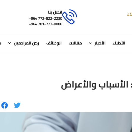
اتصل بنا
772-822-2230‏ 964+
781-727-8886 964+
الأطباء
الأخبار
مقالات
الوظائف
ركن المراجعين
م
 الأسباب والأعراض