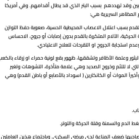
ين وقد تهددهم بسبب البتر الذي قد يطال أقدامهم. وفي أمريكا
دم بسبب اعتلال الاعصاب المحيطية الحسية، صعوبة حفظ التوازن
لحركية، الآلام المتكررة بالقدم بدون إصابات أو جروح، الاحساس
م استجابة الجروح او التقرحات للعلاج الاعتيادي.
البثور وعتمة الأظافر وتشققها، ظهور بقع لونية حمراء او زرقاء بالكعب
التي لا تلتئم وخروج الصديد وهي علامة متأخرة، التشوهات وتغير
يراً الموات أو الكانكارين ( اسوداد بالأصابع أو باطن القدم) وهي
يصاحبها ضعف المناعة لدى مرضى السكري. وباجتماع هذين العاملين