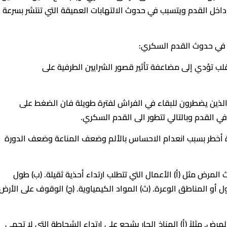
داخل القدم ويتسبب في حدوث الالتهابات العميقة التي تنتشر بسرعة
لب تؤدي إلى مضاعفة تأثير قصور الشرايين الطرفية على
ذين يضطرون للبقاء في الفراش لفترة طويلة فان الضغط على
القدم وبالتالي تتطور الى القدم السكري.
 أخطر بسبب انعدام الاحساس بالألم وضعف المناعة وضعف الدورة
مرض مثل (أ) الأعمال التي تتطلب ارتداء أحذية ثقيلة. (ب) طول
 أو المناطق الوعرة. (ث) المواد الكيمياوية. (ج) الوقوف على الأرض
رض. مثلاً (أ) المناخ الحار يشجع على ارتداء الشحاطة التي لا تحمي