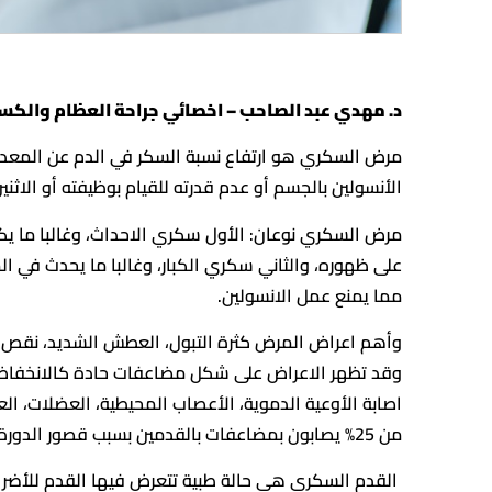
د. مهدي عبد الصاحب – اخصائي جراحة العظام والكس
الأنسولين بالجسم أو عدم قدرته للقيام بوظيفته أو الاثنين
مرض السكري نوعان: الأول سكري الاحداث، وغالبا ما يك
على ظهوره، والثاني سكري الكبار، وغالبا ما يحدث في ا
مما يمنع عمل الانسولين.
وأهم اعراض المرض كثرة التبول، العطش الشديد، نقص ف
وقد تظهر الاعراض على شكل مضاعفات حادة كالانخفاض و
اصابة الأوعية الدموية، الأعصاب المحيطية، العضلات، ا
من 25% يصابون بمضاعفات بالقدمين بسبب قصور الدورة الدموية واعتلال الشبكة العصبية بالإضافة الى قلة المناعة.
القدم السكري هي حالة طبية تتعرض فيها القدم للأضرار