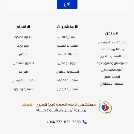
تبرع
الأستشاريات
الاقسام
من نحن
استشارية القلب
العناية المركزة
كلمة السيد المؤسس
استشارية الكسور
الطوارىء
رسالتنا، رؤيتنا، مبادئنا
المسالك البولية
المختبر
ما المقصود بالخيري
مسيرة امل ومشروع حياة
الجهاز الهضمي
التصوير الشعاعي
أُسرة المستشفى
أستشارية الاطفال
الجراحة
أوقات العمل
استشارية الفقرات
مركز الجهاز الهضمي
المجلس الاستشاري
استشارية التجميل
النسائية والتوليد
772-822-2230‏ 964+