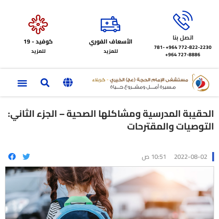
اتصل بنا
الأسعاف الفوري
كوفيد - 19
772-822-2230‏ 964+
781-
للمزيد
للمزيد
727-8886 964+
الحقيبة المدرسية ومشاكلها الصحية – الجزء الثاني:
التوصيات والمقترحات
2022-08-02
10:51 ص