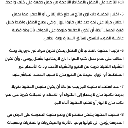
(ت) التأكيد على الطفل بالمخاطر الناجمة من حمل حقيبة على كتف واحدة.
5- اختيار الحقيبة ذات لون فاتح ساطع كالبرتقالي أو الأصفر. مما يجعل
الطفل مرئيا على نحو جيد خلال فترة النهار. وكي يصبح الطفل واضحا خلال
فترة المساء أيضا، أن تكون الحقيبة مزودة على الحواف بأشرطة فضية
عاكسة للضوء، ليتسنى لسائق السيارة رؤية الطفل.
6- ترتيب الحقيبة بانتظام، لأن الطفل يمكن تخزين مواد غير ضرورية. وحث
الطالب على عدم حمل كتب المواد التي لا يحتاجها بشكل يومي . وأن تكون
الأشياء الثقيلة قريبة من الظهر والأشياء الأخف وذات الأسطح غير
المنتظمة أو الزوايا بعيدة عن الظهر حتى لا تسبب الضغط المباشر عليه.
7- عند استخدام حقيبة الجر يجب مراعاة أن يكون مقبض الحقيبة طويلا
بدرجة كافية حتى لا يضطر إلى الالتواء أو الانحناء، والعجلات كبيرة على نحو
كاف حتى لا تهتز أو تنقلب الحقيبة أثناء الجر.
8- تنظيف الحقيبة يشكل منتظم لان وضع حقيبة المدرسة على الارض في
المدرسة يؤدي الى تلوثها يوميا بالأتربة والميكروبات والفطريات ومسببات