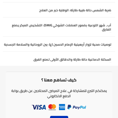
ضربة الشمس حالة طبية طارئة: الوقاية خير من العلاج
يوليو 29, 2026
آب.. شهر التوعية بضمور العضلات الشوكي (SMA): التشخيص المبكر يصنع
الفارق
يوليو 25, 2026
توصيات صحية لزوار أربعينية الإمام الحسين (ع): بين الروحانية والسلامة الجسدية
يوليو 23, 2026
السكتة الدماغية حالة طارئة والدقائق الأولى تصنع الفرق
يوليو 18, 2026
كيف تساهم معنا ؟​
يمكنكم التبرع للمشاركة في علاج المرضى المحتاجين عن طريق بوابة
الدفع الالكتروني