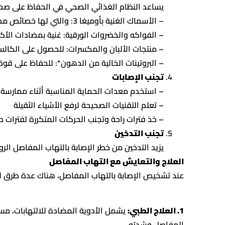
يساعد النظام الغذائي الصحي في الحفاظ على صح
– الأسماك الغنية بأوميغا 3: والتي لها خصائص مضادة للالتهابات
– الفواكه والخضروات الورقية: غنية بمضادات الأكس
– منتجات الألبان والمكسرات: للحصول على الكال
– البروتينات الخالية من الدهون*: للحفاظ على قو
تجنب الإصابات
– استخدم معدات الحماية المناسبة أثناء ممارسة 
– تعلم التقنيات الصحيحة لرفع الأشياء الثقيلة
– خذ فترات راحة وتجنب الحركات المتكررة لفترات ط
تجنب التدخين
يزيد التدخين من خطر الإصابة بالتهاب المفاصل ال
العلاج والتعايش مع التهاب المفاصل
عند تشخيص الإصابة بالتهاب المفاصل، هناك عدة طرق ل
1. العلاج الطبي:
يشمل الأدوية المضادة للالتهابات، مسكن
المفاصل وشدته.