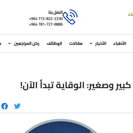
اتصل بنا
772-822-2230‏ 964+
781-727-8886 964+
الأطباء
الأخبار
مقالات
الوظائف
ركن المراجعين
م
بير وصغير: الوقاية تبدأ الآن!