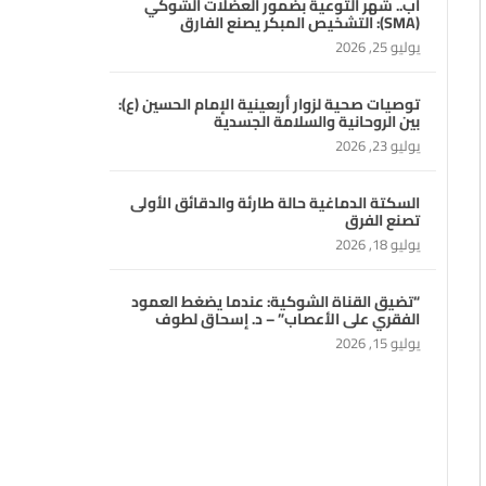
آب.. شهر التوعية بضمور العضلات الشوكي
(SMA): التشخيص المبكر يصنع الفارق
يوليو 25, 2026
توصيات صحية لزوار أربعينية الإمام الحسين (ع):
بين الروحانية والسلامة الجسدية
يوليو 23, 2026
السكتة الدماغية حالة طارئة والدقائق الأولى
تصنع الفرق
يوليو 18, 2026
“تضيق القناة الشوكية: عندما يضغط العمود
الفقري على الأعصاب” – د. إسحاق لطوف
يوليو 15, 2026