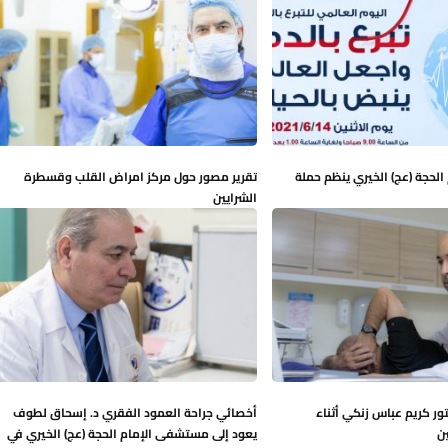
لحجة (عج) الخيري ينظم حملة
تقرير مصور حول مركز امراض القلب وقسطرة
الشرايين
تور كريم عباس زنكي أثناء
أخصائي جراحة العمود الفقري د. إسحاق لطوف
ن
يعود إلى مستشفى الإمام الحجة (عج) الخيري في