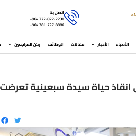
اتصل بنا
772-822-2230‏ 964+
781-727-8886 964+
الأطباء
الأخبار
مقالات
الوظائف
ركن المراجعين
م
انقاذ حياة سيدة سبعينية تعرضت