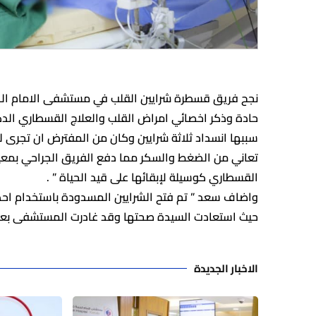
نجح فريق قسطرة شرايين القلب في مستشفى الامام الحجة
حادة وذكر اخصائي امراض القلب والعلاج القسطاري الدك
سببها انسداد ثلاثة شرايين وكان من المفترض ان تجرى له
تعاني من الضغط والسكر مما دفع الفريق الجراحي بمعية
القسطاري كوسيلة لإبقائها على قيد الحياة ” .
واضاف سعد ” تم فتح الشرايين المسدودة باستخدام احدث 
حيث استعادت السيدة صحتها وقد غادرت المستشفى بعد ا
الاخبار الجديدة