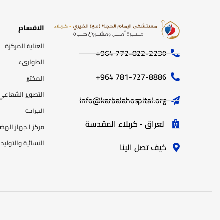
الاقسام
العناية المركزة
772-822-2230‏ 964+
الطوارىء
781-727-8886 964+
المختبر
التصوير الشعاعي
info@karbalahospital.org
الجراحة
العراق - كربلاء المقدسة
مركز الجهاز اله
النسائية والتوليد
كيف تصل الينا