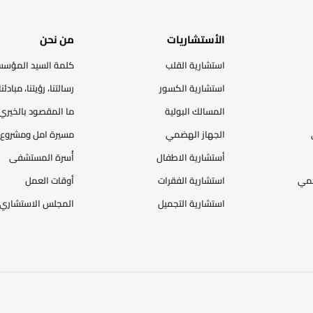
الأستشاريات
من نحن
استشارية القلب
كلمة السيد المؤس
استشارية الكسور
رسالتنا، رؤيتنا، مبادئنا
المسالك البولية
ما المقصود بالخيري
الجهاز الهضمي
مسيرة امل ومشروع 
أستشارية الاطفال
أُسرة المستشفى
ضمي
استشارية الفقرات
أوقات العمل
استشارية التجميل
المجلس الاستشاري