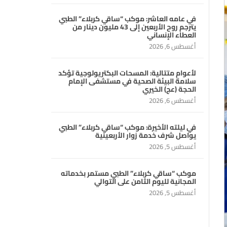
في عامه العاشر: موكب “ساقي كربلاء” الطبي
يترجم روح الأربعين إلى 43 مليون دينار من
العطاء الإنساني
أغسطس 6, 2026
لأعوامٍ متتالية: المسحات البكتريولوجية تؤكد
سلامة البيئة الصحية في مستشفى الإمام
الحجة (عج) الخيري
أغسطس 6, 2026
في ليلته الأخيرة: موكب “ساقي كربلاء” الطبي
يواصل شرف خدمة زوار الأربعينية
أغسطس 5, 2026
موكب “ساقي كربلاء” الطبي مستمر بخدماته
المجانية لليوم الثامن على التوالي
أغسطس 5, 2026