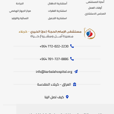
أُسرة المستشفى
أستشارية الاطفال
الجراحة
أوقات العمل
استشارية الفقرات
مركز الجهاز الهضمي
المجلس الاستشاري
استشارية التجميل
النسائية والتوليد
772-822-2230‏ 964+
781-727-8886 964+
info@karbalahospital.org
العراق - كربلاء المقدسة
كيف تصل الينا