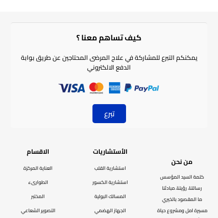
كيف تساهم معنا ؟​
يمكنكم التبرع للمشاركة في علاج المرضى المحتاجين عن طريق بوابة
الدفع الالكتروني
تبرع
الأستشاريات
الاقسام
من نحن
استشارية القلب
العناية المركزة
كلمة السيد المؤسس
استشارية الكسور
الطوارىء
رسالتنا، رؤيتنا، مبادئنا
المسالك البولية
المختبر
ما المقصود بالخيري
مسيرة امل ومشروع حياة
الجهاز الهضمي
التصوير الشعاعي