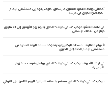
أخصائي جراحة العمود الفقري د. إسحاق لطوف يعود إلى مستشفى الإمام
الحجة (عج) الخيري في كربلاء
أغسطس 6, 2026
في عامه العاشر: موكب “ساقي كربلاء” الطبي يترجم روح الأربعين إلى 43 مليون
دينار من العطاء الإنساني
أغسطس 6, 2026
لأعوامٍ متتالية: المسحات البكتريولوجية تؤكد سلامة البيئة الصحية في
مستشفى الإمام الحجة (عج) الخيري
أغسطس 6, 2026
في ليلته الأخيرة: موكب “ساقي كربلاء” الطبي يواصل شرف خدمة زوار
الأربعينية
أغسطس 5, 2026
موكب “ساقي كربلاء” الطبي مستمر بخدماته المجانية لليوم الثامن على التوالي
أغسطس 5, 2026