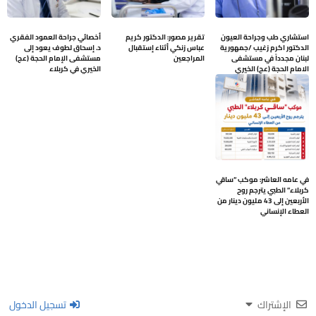
استشاري طب وجراحة العيون
تقرير مصور: الدكتور كريم
أخصائي جراحة العمود الفقري
الدكتور اكرم زغيب /جمهورية
عباس زنكي أثناء إستقبال
د. إسحاق لطوف يعود إلى
لبنان مجدداً في مستشفى
المراجعين
مستشفى الإمام الحجة (عج)
الامام الحجة (عج) الخيري
الخيري في كربلاء
في عامه العاشر: موكب “ساقي
كربلاء” الطبي يترجم روح
الأربعين إلى 43 مليون دينار من
العطاء الإنساني
الإشتراك
تسجيل الدخول