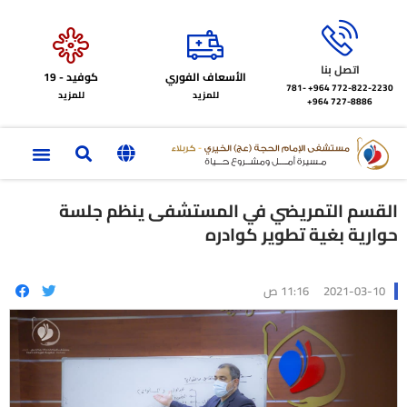
اتصل بنا
الأسعاف الفوري
كوفيد - 19
772-822-2230‏ 964+
781-
للمزيد
للمزيد
727-8886 964+
القسم التمريضي في المستشفى ينظم جلسة
حوارية بغية تطوير كوادره
2021-03-10
11:16 ص