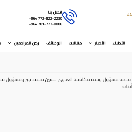
اتصل بنا
772-822-2230‏ 964+
781-727-8886 964+
الأطباء
الأخبار
مقالات
الوظائف
ركن المراجعين
م
ذي قدمه مسؤول وحدة مكافحة العدوى حسين محمد جبر ومسؤول قسم
دناه: