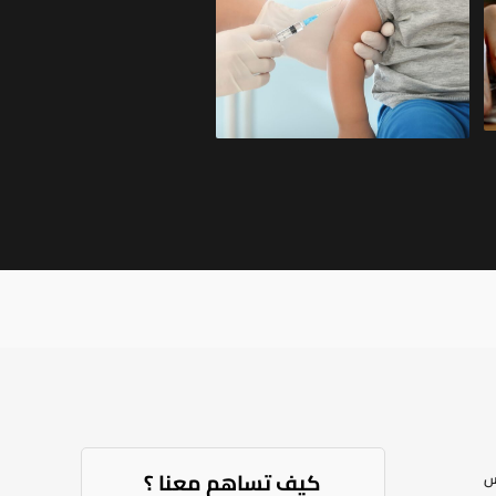
كيف تساهم معنا ؟​
س