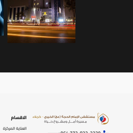
الاقسام
العناية المركزة
772-822-2230‏ 964+