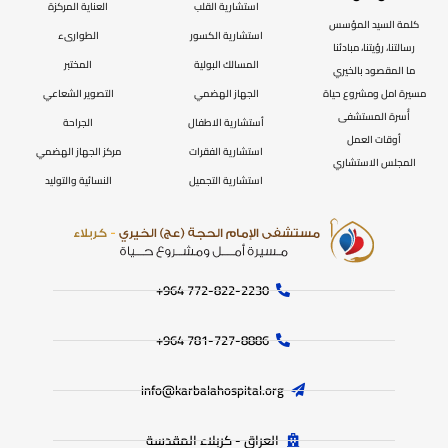
استشارية القلب
العناية المركزة
كلمة السيد المؤسس
استشارية الكسور
الطوارىء
رسالتنا، رؤيتنا، مبادئنا
المسالك البولية
المختبر
ما المقصود بالخيري
مسيرة امل ومشروع حياة
الجهاز الهضمي
التصوير الشعاعي
أُسرة المستشفى
أستشارية الاطفال
الجراحة
أوقات العمل
استشارية الفقرات
مركز الجهاز الهضمي
المجلس الاستشاري
استشارية التجميل
النسائية والتوليد
772-822-2230‏ 964+
781-727-8886 964+
info@karbalahospital.org
العراق - كربلاء المقدسة