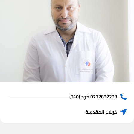
0772822223 كود (940)
كربلاء المقدسة