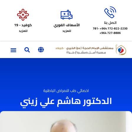
اتصل بنا
الأسعاف الفوري
كوفيد - 19
772-822-2230‏ 964+
781-
للمزيد
للمزيد
727-8886 964+
اخصائي طب الامراض الباطنية
الدكتور هاشم علي زيني