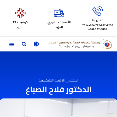
اتصل بنا
الأسعاف الفوري
كوفيد - 19
772-822-2230‏ 964+
781-
للمزيد
للمزيد
727-8886 964+
استشاري الاشعة التشخيصية
الدكتور فلاح الصباغ