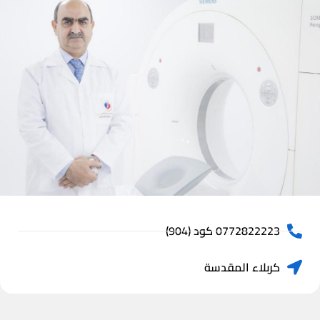
0772822223 كود (904)
كربلاء المقدسة