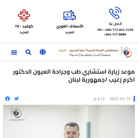
اتصل بنا
الأسعاف الفوري
كوفيد - 19
772-822-2230‏ 964+
781-
للمزيد
للمزيد
727-8886 964+
موعد زيارة استشاري طب وجراحة العيون الدكتور
اكرم زغيب /جمهورية لبنان
2022-01-15
3:12 م