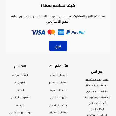
كيف تساهم معنا ؟​
يمكنكم التبرع للمشاركة في علاج المرضى المحتاجين عن طريق بوابة
الدفع الالكتروني
تبرع
الأستشاريات
الاقسام
من نحن
استشارية القلب
العناية المركزة
كلمة السيد المؤسس
استشارية الكسور
الطوارىء
رسالتنا، رؤيتنا، مبادئنا
المسالك البولية
المختبر
ما المقصود بالخيري
مسيرة امل ومشروع حياة
الجهاز الهضمي
التصوير الشعاعي
أُسرة المستشفى
أستشارية الاطفال
الجراحة
أوقات العمل
استشارية الفقرات
مركز الجهاز الهضمي
المجلس الاستشاري