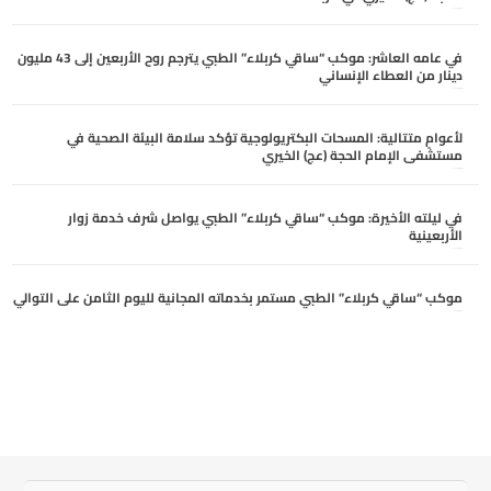
أغسطس 6, 2026
في عامه العاشر: موكب “ساقي كربلاء” الطبي يترجم روح الأربعين إلى 43 مليون
دينار من العطاء الإنساني
أغسطس 6, 2026
لأعوامٍ متتالية: المسحات البكتريولوجية تؤكد سلامة البيئة الصحية في
مستشفى الإمام الحجة (عج) الخيري
أغسطس 6, 2026
في ليلته الأخيرة: موكب “ساقي كربلاء” الطبي يواصل شرف خدمة زوار
الأربعينية
أغسطس 5, 2026
موكب “ساقي كربلاء” الطبي مستمر بخدماته المجانية لليوم الثامن على التوالي
أغسطس 5, 2026