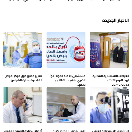
الاخبار الجديدة
العيادات الاستشارية المجانية
مستشفى الامام الحجة (عج)
تقرير مصور حول مركز امراض
لهذا اليوم الثلاثاء
الخيري ينظم حملة للتبرع
القلب وقسطرة الشرايين
27/12/2022
بالدم…
استشاري طب وجراحة العيون
تقرير مصور: الدكتور كريم
أخصائي جراحة العمود الفقري