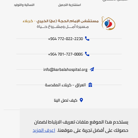
استشارية التجميل
النسائية والتوليد
772-822-2230‏ 964+
781-727-8886 964+
info@karbalahospital.org
العراق - كربلاء المقدسة
كيف تصل الينا
يستخدم هذا الموقع ملفات تعريف الارتباط لضمان
جميع الحقوق محفوظة
لمستشفى الامام الحجة (عج) الخيري
© 2025
حصولك على أفضل تجربة على موقعنا.
اعرف المزيد
سياسة الخصوصية
خريطة الموقع