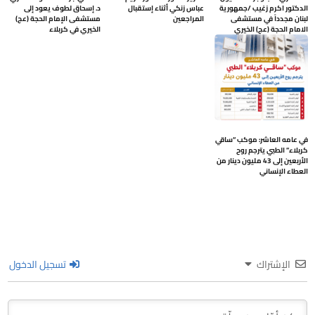
الدكتور اكرم زغيب /جمهورية
عباس زنكي أثناء إستقبال
د. إسحاق لطوف يعود إلى
لبنان مجدداً في مستشفى
المراجعين
مستشفى الإمام الحجة (عج)
الامام الحجة (عج) الخيري
الخيري في كربلاء
في عامه العاشر: موكب “ساقي
كربلاء” الطبي يترجم روح
الأربعين إلى 43 مليون دينار من
العطاء الإنساني
الإشتراك
تسجيل الدخول