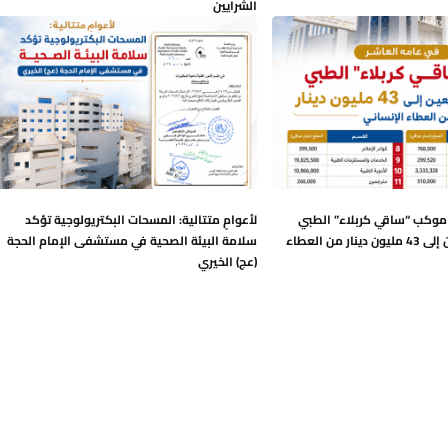
الشرايين
 موكب “ساقي كربلاء” الطبي
لأعوامٍ متتالية: المسحات البكتريولوجية تؤكد
يترجم روح الأربعين إلى 43 مليون دينار من العطاء
سلامة البيئة الصحية في مستشفى الإمام الحجة
(عج) الخيري