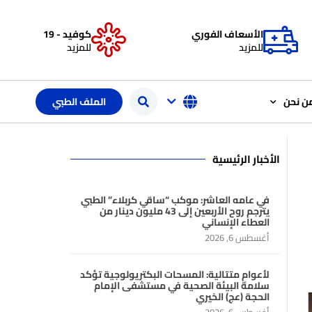
الأسعاف الفوري
كوفيد - 19
للمزيد
للمزيد
ن نحن
الملف الطبي
الأخبار الرئيسية
في عامه العاشر: موكب “ساقي كربلاء” الطبي
يترجم روح الأربعين إلى 43 مليون دينار من
العطاء الإنساني
أغسطس 6, 2026
لأعوامٍ متتالية: المسحات البكتريولوجية تؤكد
سلامة البيئة الصحية في مستشفى الإمام
الحجة (عج) الخيري