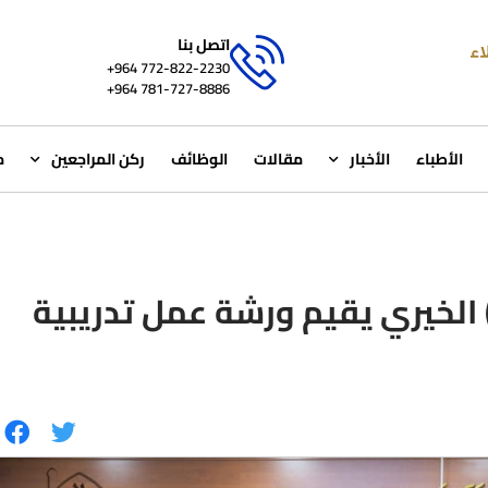
اتصل بنا
772-822-2230‏ 964+
781-727-8886 964+
الأطباء
الأخبار
مقالات
الوظائف
ركن المراجعين
م
الخيري يقيم ورشة عمل تدريبية