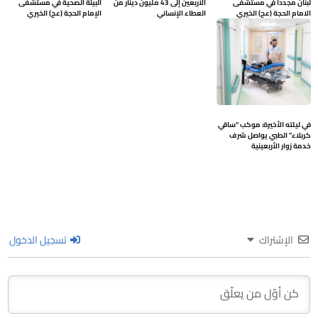
لبنان مجدداً في مستشفى
الأربعين إلى 43 مليون دينار من
البيئة الصحية في مستشفى
الامام الحجة (عج) الخيري
العطاء الإنساني
الإمام الحجة (عج) الخيري
في ليلته الأخيرة: موكب “ساقي
كربلاء” الطبي يواصل شرف
خدمة زوار الأربعينية
الإشتراك
تسجيل الدخول