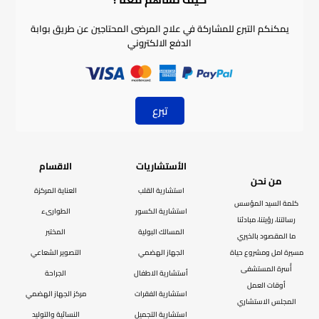
يمكنكم التبرع للمشاركة في علاج المرضى المحتاجين عن طريق بوابة
الدفع الالكتروني
تبرع
الأستشاريات
الاقسام
من نحن
استشارية القلب
العناية المركزة
كلمة السيد المؤسس
استشارية الكسور
الطوارىء
رسالتنا، رؤيتنا، مبادئنا
المسالك البولية
المختبر
ما المقصود بالخيري
مسيرة امل ومشروع حياة
الجهاز الهضمي
التصوير الشعاعي
أُسرة المستشفى
أستشارية الاطفال
الجراحة
أوقات العمل
استشارية الفقرات
مركز الجهاز الهضمي
المجلس الاستشاري
استشارية التجميل
النسائية والتوليد