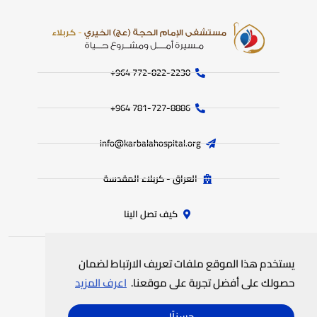
772-822-2230‏ 964+
781-727-8886 964+
info@karbalahospital.org
العراق - كربلاء المقدسة
كيف تصل الينا
يستخدم هذا الموقع ملفات تعريف الارتباط لضمان
جميع الحقوق محفوظة
لمستشفى الامام الحجة (عج) الخيري
© 2025
حصولك على أفضل تجربة على موقعنا.
اعرف المزيد
سياسة الخصوصية
خريطة الموقع
حسناً!