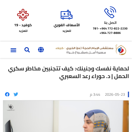
اتصل بنا
الأسعاف الفوري
كوفيد - 19
772-822-2230‏ 964+
781-
للمزيد
للمزيد
727-8886 964+
لحماية نفسك وجنينك: كيف تتجنبين مخاطر سكري
الحمل | د. حوراء رعد السعبري
2026-05-23
3:44 م