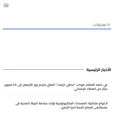
0
تعليقات
الأخبار الرئيسية
في عامه العاشر: موكب “ساقي كربلاء” الطبي يترجم روح الأربعين إلى 43 مليون
دينار من العطاء الإنساني
أغسطس 6, 2026
لأعوامٍ متتالية: المسحات البكتريولوجية تؤكد سلامة البيئة الصحية في
مستشفى الإمام الحجة (عج) الخيري
أغسطس 6, 2026