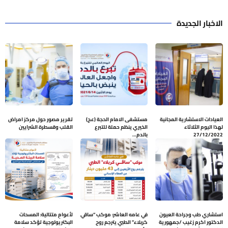
الاخبار الجديدة
العيادات الاستشارية المجانية
مستشفى الامام الحجة (عج)
تقرير مصور حول مركز امراض
لهذا اليوم الثلاثاء
الخيري ينظم حملة للتبرع
القلب وقسطرة الشرايين
27/12/2022
بالدم…
استشاري طب وجراحة العيون
في عامه العاشر: موكب “ساقي
لأعوامٍ متتالية: المسحات
الدكتور اكرم زغيب /جمهورية
كربلاء” الطبي يترجم روح
البكتريولوجية تؤكد سلامة