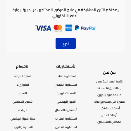
يمكنكم التبرع للمشاركة في علاج المرضى المحتاجين عن طريق بوابة
الدفع الالكتروني
تبرع
الأستشاريات
الاقسام
من نحن
استشارية القلب
العناية المركزة
كلمة السيد المؤسس
استشارية الكسور
الطوارىء
رسالتنا، رؤيتنا، مبادئنا
المسالك البولية
المختبر
ما المقصود بالخيري
مسيرة امل ومشروع حياة
الجهاز الهضمي
التصوير الشعاعي
أُسرة المستشفى
أستشارية الاطفال
الجراحة
أوقات العمل
استشارية الفقرات
مركز الجهاز الهضمي
المجلس الاستشاري
استشارية التجميل
النسائية والتوليد