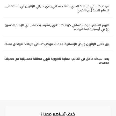
موكب “ساقي كربلاء” الطبي: عطاء مجاني يضيء ليالي الزائرين في مستشفى
الإمام الحجة (عج) الخيري
أغسطس 4, 2026
لليوم السابع: موكب “ساقي كربلاء” الطبي يتشرف بخدمة زائري الإمام الحسين
(ع) في أربعينية استشهاده
أغسطس 4, 2026
بين خطى الزائرين ونبض الإنسانية: خدمات موكب “ساقي كربلاء” تتواصل مساءً
أغسطس 3, 2026
بعد انسداد كامل في الحالب: عملية ناظورية تنهي معاناة خمسينية من حصيات
معقدة
أغسطس 3, 2026
كيف تساهم معنا ؟​