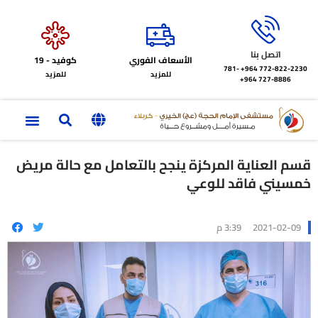
اتصل بنا
الأسعاف الفوري
كوفيد - 19
772-822-2230‏ 964+
781-
للمزيد
للمزيد
727-8886 964+
قسم العناية المركزة ينجح بالتعامل مع حالة مريض
خمسيني فاقد للوعي
2021-02-09
3:39 م