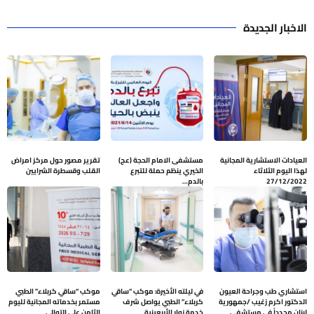
الاخبار الجديدة
العيادات الاستشارية المجانية
مستشفى الامام الحجة (عج)
تقرير مصور حول مركز امراض
لهذا اليوم الثلاثاء
الخيري ينظم حملة للتبرع
القلب وقسطرة الشرايين
27/12/2022
بالدم…
استشاري طب وجراحة العيون
في ليلته الأخيرة: موكب “ساقي
موكب “ساقي كربلاء” الطبي
الدكتور اكرم زغيب /جمهورية
كربلاء” الطبي يواصل شرف
مستمر بخدماته المجانية لليوم
لبنان مجدداً في مستشفى
خدمة زوار الأربعينية
الثامن على التوالي