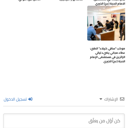
الامام الحجة (عج) الخيري
موكب “ساقي كربلاء” الطبي:
عطاء مجاني يضيء ليالي
الزائرين في مستشفى الإمام
الحجة (عج) الخيري
الإشتراك
تسجيل الدخول