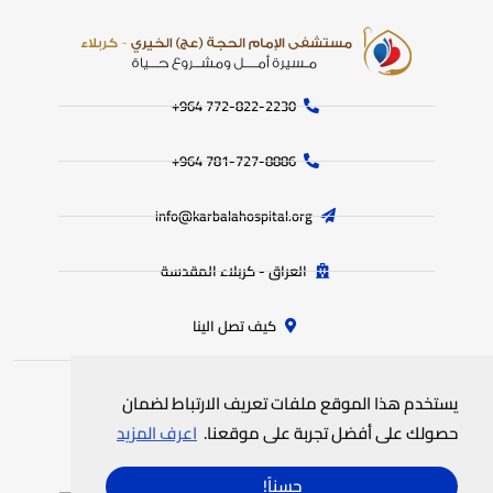
772-822-2230‏ 964+
781-727-8886 964+
info@karbalahospital.org
العراق - كربلاء المقدسة
كيف تصل الينا
يستخدم هذا الموقع ملفات تعريف الارتباط لضمان
جميع الحقوق محفوظة
لمستشفى الامام الحجة (عج) الخيري
© 2025
حصولك على أفضل تجربة على موقعنا.
اعرف المزيد
سياسة الخصوصية
خريطة الموقع
حسناً!