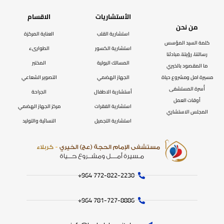
الأستشاريات
الاقسام
من نحن
استشارية القلب
العناية المركزة
كلمة السيد المؤسس
استشارية الكسور
الطوارىء
رسالتنا، رؤيتنا، مبادئنا
المسالك البولية
المختبر
ما المقصود بالخيري
مسيرة امل ومشروع حياة
الجهاز الهضمي
التصوير الشعاعي
أُسرة المستشفى
أستشارية الاطفال
الجراحة
أوقات العمل
استشارية الفقرات
مركز الجهاز الهضمي
المجلس الاستشاري
استشارية التجميل
النسائية والتوليد
772-822-2230‏ 964+
781-727-8886 964+