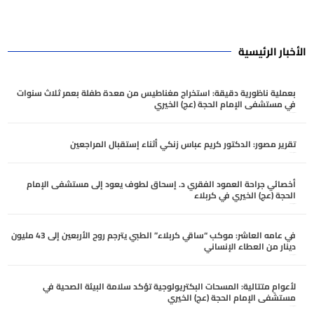
الأخبار الرئيسية
بعملية ناظورية دقيقة: استخراج مغناطيس من معدة طفلة بعمر ثلاث سنوات
في مستشفى الإمام الحجة (عج) الخيري
أغسطس 9, 2026
تقرير مصور: الدكتور كريم عباس زنكي أثناء إستقبال المراجعين
أغسطس 7, 2026
أخصائي جراحة العمود الفقري د. إسحاق لطوف يعود إلى مستشفى الإمام
الحجة (عج) الخيري في كربلاء
أغسطس 6, 2026
في عامه العاشر: موكب “ساقي كربلاء” الطبي يترجم روح الأربعين إلى 43 مليون
دينار من العطاء الإنساني
أغسطس 6, 2026
لأعوامٍ متتالية: المسحات البكتريولوجية تؤكد سلامة البيئة الصحية في
مستشفى الإمام الحجة (عج) الخيري
أغسطس 6, 2026