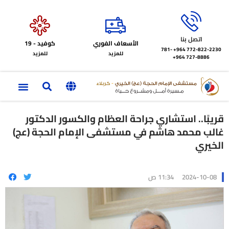
اتصل بنا
الأسعاف الفوري
كوفيد - 19
772-822-2230‏ 964+
781-
للمزيد
للمزيد
727-8886 964+
قريبًا.. استشاري جراحة العظام والكسور الدكتور
غالب محمد هاشم في مستشفى الإمام الحجة (عج)
الخيري
2024-10-08
11:34 ص