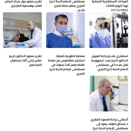
العيادات الاستشارية المجانية
مستشفى الامام الحجة (عج)
تقرير مصور حول مركز امراض
لهذا اليوم الثلاثاء
الخيري ينظم حملة للتبرع
القلب وقسطرة الشرايين
27/12/2022
بالدم…
استشاري طب وجراحة العيون
بعملية ناظورية دقيقة:
تقرير مصور: الدكتور كريم
الدكتور اكرم زغيب /جمهورية
استخراج مغناطيس من معدة
عباس زنكي أثناء إستقبال
لبنان مجدداً في مستشفى
طفلة بعمر ثلاث سنوات في
المراجعين
الامام الحجة (عج) الخيري
مستشفى الإمام الحجة (عج)
الخيري
أخصائي جراحة العمود الفقري
د. إسحاق لطوف يعود إلى
مستشفى الإمام الحجة (عج)