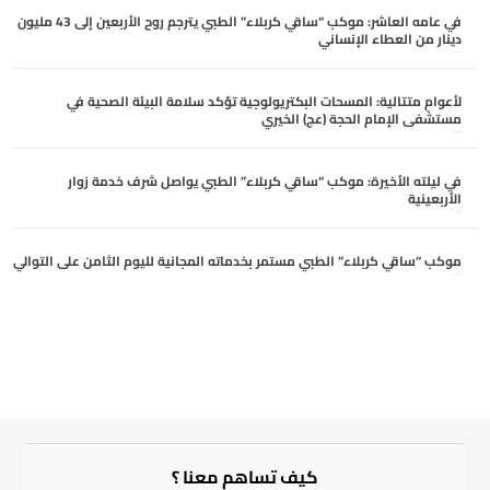
في عامه العاشر: موكب “ساقي كربلاء” الطبي يترجم روح الأربعين إلى 43 مليون
دينار من العطاء الإنساني
أغسطس 6, 2026
لأعوامٍ متتالية: المسحات البكتريولوجية تؤكد سلامة البيئة الصحية في
مستشفى الإمام الحجة (عج) الخيري
أغسطس 6, 2026
في ليلته الأخيرة: موكب “ساقي كربلاء” الطبي يواصل شرف خدمة زوار
الأربعينية
أغسطس 5, 2026
موكب “ساقي كربلاء” الطبي مستمر بخدماته المجانية لليوم الثامن على التوالي
أغسطس 5, 2026
كيف تساهم معنا ؟​