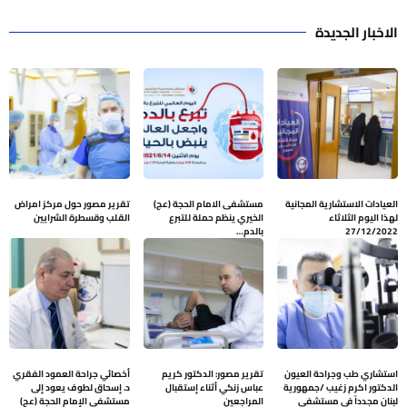
الاخبار الجديدة
العيادات الاستشارية المجانية
مستشفى الامام الحجة (عج)
تقرير مصور حول مركز امراض
لهذا اليوم الثلاثاء
الخيري ينظم حملة للتبرع
القلب وقسطرة الشرايين
27/12/2022
بالدم…
استشاري طب وجراحة العيون
تقرير مصور: الدكتور كريم
أخصائي جراحة العمود الفقري
الدكتور اكرم زغيب /جمهورية
عباس زنكي أثناء إستقبال
د. إسحاق لطوف يعود إلى
لبنان مجدداً في مستشفى
المراجعين
مستشفى الإمام الحجة (عج)