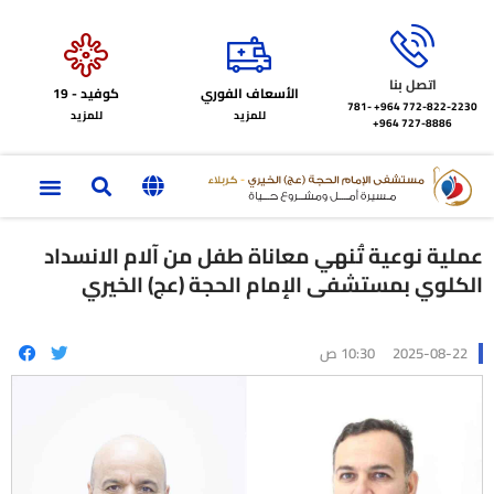
اتصل بنا
الأسعاف الفوري
كوفيد - 19
772-822-2230‏ 964+
781-
للمزيد
للمزيد
727-8886 964+
عملية نوعية تُنهي معاناة طفل من آلام الانسداد
الكلوي بمستشفى الإمام الحجة (عج) الخيري
2025-08-22
10:30 ص