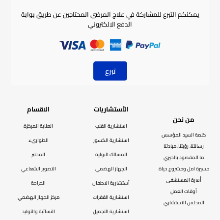
يمكنكم التبرع للمشاركة في علاج المرضى المحتاجين عن طريق بوابة
الدفع الالكتروني
تبرع
الأستشاريات
الاقسام
من نحن
استشارية القلب
العناية المركزة
كلمة السيد المؤسس
استشارية الكسور
الطوارىء
رسالتنا، رؤيتنا، مبادئنا
المسالك البولية
المختبر
ما المقصود بالخيري
مسيرة امل ومشروع حياة
الجهاز الهضمي
التصوير الشعاعي
أُسرة المستشفى
أستشارية الاطفال
الجراحة
أوقات العمل
استشارية الفقرات
مركز الجهاز الهضمي
المجلس الاستشاري
استشارية التجميل
النسائية والتوليد