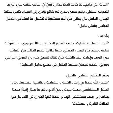
“الحالة التي واجهناها كانت نادرة جدًا؛ إذ تبين أن الحالب ملتف حول الوريد
الأجوف السفلي، وهو سبب ولادي غير شائع يؤدي إلى انسداد كامل للكلية
اليمنى. الطفل كان يعاني من آلام مستمرة لا تُحتمل، ما استدعى التدخل
الجراحي بشكل عاجل.”
وأضاف:
“أجرينا العملية بمشاركة طبيب التخدير الدكتور عبد الأمير نوري، واستغرقت
ساعة ونصف من العمل الدقيق. قمنا خلالها بتحرير الحالب من التفافه
حول الوريد وإعادة ربطه بالكلية. كان هناك تنسيق كبير بين الفريق الجراحي
وفريق التخدير لضمان سلامة الطفل في جميع مراحل العملية.”
وختم الدكتور الخفاجي بالقول:
“بفضل الله نجحنا في إنقاذ الكلية واستعادت وظائفها الطبيعية، وغادر
الطفل المستشفى بصحة جيدة ودون آلام، وهو ما يمثل إنجازًا جديدًا
يضاف إلى رصيد مستشفى الإمام الحجة (عج) الخيري في التعامل مع
الحالات النادرة والمعقدة.”