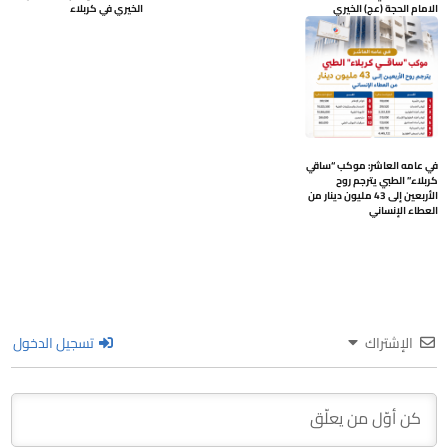
الامام الحجة (عج) الخيري
الخيري في كربلاء
في عامه العاشر: موكب “ساقي
كربلاء” الطبي يترجم روح
الأربعين إلى 43 مليون دينار من
العطاء الإنساني
الإشتراك
تسجيل الدخول