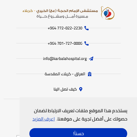
772-822-2230‏ 964+
781-727-8886 964+
info@karbalahospital.org
العراق - كربلاء المقدسة
كيف تصل الينا
يستخدم هذا الموقع ملفات تعريف الارتباط لضمان
جميع الحقوق محفوظة
لمستشفى الامام الحجة (عج) الخيري
© 2025
حصولك على أفضل تجربة على موقعنا.
اعرف المزيد
سياسة الخصوصية
خريطة الموقع
حسناً!