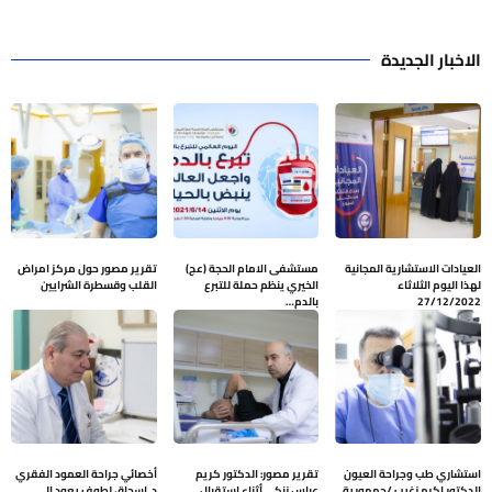
الاخبار الجديدة
العيادات الاستشارية المجانية
مستشفى الامام الحجة (عج)
تقرير مصور حول مركز امراض
لهذا اليوم الثلاثاء
الخيري ينظم حملة للتبرع
القلب وقسطرة الشرايين
27/12/2022
بالدم…
استشاري طب وجراحة العيون
تقرير مصور: الدكتور كريم
أخصائي جراحة العمود الفقري
الدكتور اكرم زغيب /جمهورية
عباس زنكي أثناء إستقبال
د. إسحاق لطوف يعود إلى