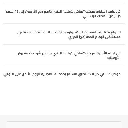
في عامه العاشر: موكب “ساقي كربلاء” الطبي يترجم روح الأربعين إلى 43 مليون
دينار من العطاء الإنساني
أغسطس 6, 2026
لأعوامٍ متتالية: المسحات البكتريولوجية تؤكد سلامة البيئة الصحية في
مستشفى الإمام الحجة (عج) الخيري
أغسطس 6, 2026
في ليلته الأخيرة: موكب “ساقي كربلاء” الطبي يواصل شرف خدمة زوار
الأربعينية
أغسطس 5, 2026
موكب “ساقي كربلاء” الطبي مستمر بخدماته المجانية لليوم الثامن على التوالي
أغسطس 5, 2026