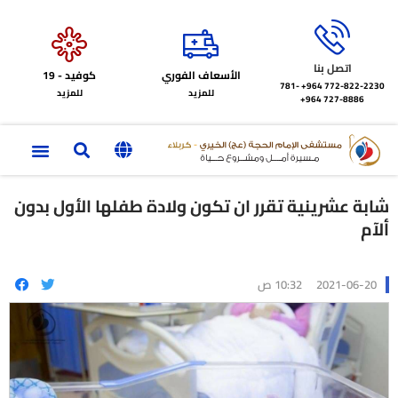
اتصل بنا
الأسعاف الفوري
كوفيد - 19
772-822-2230‏ 964+
781-
للمزيد
للمزيد
727-8886 964+
شابة عشرينية تقرر ان تكون ولادة طفلها الأول بدون
ألآم
2021-06-20
10:32 ص