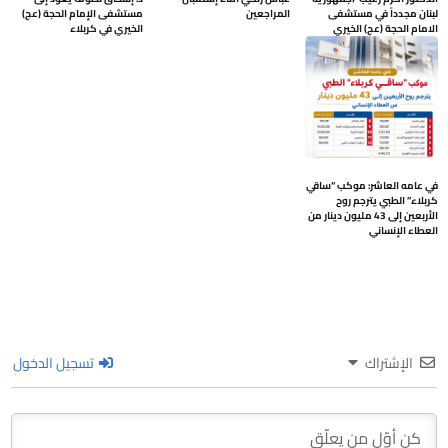
لبنان مجدداً في مستشفى
المراجعين
مستشفى الإمام الحجة (عج)
الامام الحجة (عج) الخيري
الخيري في كربلاء
في عامه العاشر: موكب “ساقي
كربلاء” الطبي يترجم روح
الأربعين إلى 43 مليون دينار من
العطاء الإنساني
الإشتراك
تسجيل الدخول