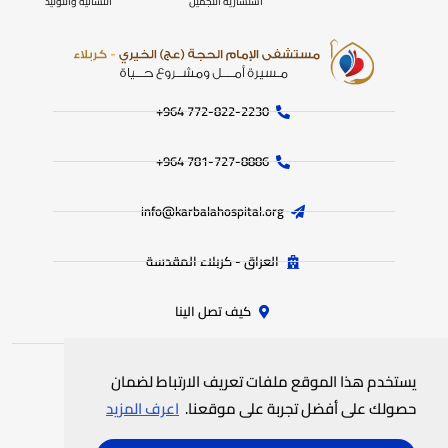
استشارية التجميل
النسائية والتوليد
772-822-2230‏ 964+
781-727-8886 964+
info@karbalahospital.org
العراق - كربلاء المقدسة
كيف تصل الينا
يستخدم هذا الموقع ملفات تعريف الارتباط لضمان
جميع الحقوق محفوظة
لمستشفى الامام الحجة (عج) الخيري
© 2025
حصولك على أفضل تجربة على موقعنا.
اعرف المزيد
سياسة الخصوصية
خريطة الموقع