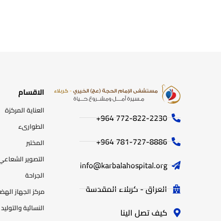
الاقسام
العناية المركزة
772-822-2230‏ 964+
الطوارىء
781-727-8886 964+
المختبر
التصوير الشعاعي
info@karbalahospital.org
الجراحة
العراق - كربلاء المقدسة
مركز الجهاز اله
النسائية والتوليد
كيف تصل الينا