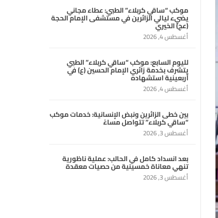
موكب “ساقي كربلاء” الطبي: عطاء مجاني
يضيء ليالي الزائرين في مستشفى الإمام الحجة
(عج) الخيري
أغسطس 4, 2026
لليوم السابع: موكب “ساقي كربلاء” الطبي
يتشرف بخدمة زائري الإمام الحسين (ع) في
أربعينية استشهاده
أغسطس 4, 2026
بين خطى الزائرين ونبض الإنسانية: خدمات موكب
“ساقي كربلاء” تتواصل مساءً
أغسطس 3, 2026
بعد انسداد كامل في الحالب: عملية ناظورية
تنهي معاناة خمسينية من حصيات معقدة
أغسطس 3, 2026