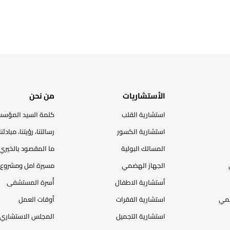
الأستشاريات
من نحن
استشارية القلب
كلمة السيد المؤس
استشارية الكسور
رسالتنا، رؤيتنا، مبادئنا
المسالك البولية
ما المقصود بالخيري
الجهاز الهضمي
مسيرة امل ومشروع 
أستشارية الاطفال
أُسرة المستشفى
ضمي
استشارية الفقرات
أوقات العمل
استشارية التجميل
المجلس الاستشاري