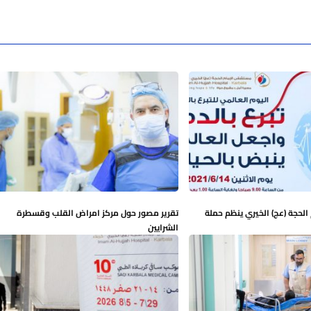
لحجة (عج) الخيري ينظم حملة
تقرير مصور حول مركز امراض القلب وقسطرة
الشرايين