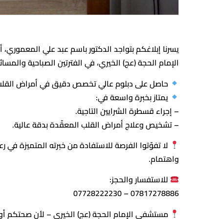
يسرنا إبلاغكم بتواجد الدكتور باسم عبد علي المعموري
الإمام الحجة (عج) الخيري، في الفترتين الصباحية والمسائي
حاصل على دبلوم عالي تخصص دقيق في أمراض القلب
يمتاز بخبرة واسعة في:
– إجراء قسطرة الشرايين التاجية.
– تشخيص وعلاج أمراض القلب المعقّدة بدقة عالية.
لا تفوّتوا الفرصة للاستفادة من خبرته المتميزة في رع
واهتمام.
للاستفسار والحجز:
07817278886 – 07728222230
مستشفى الإمام الحجة (عج) الخيري – لأن صحتكم أولو