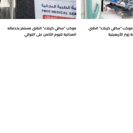
: موكب “ساقي كربلاء” الطبي
موكب “ساقي كربلاء” الطبي مستمر بخدماته
وار الأربعينية
المجانية لليوم الثامن على التوالي