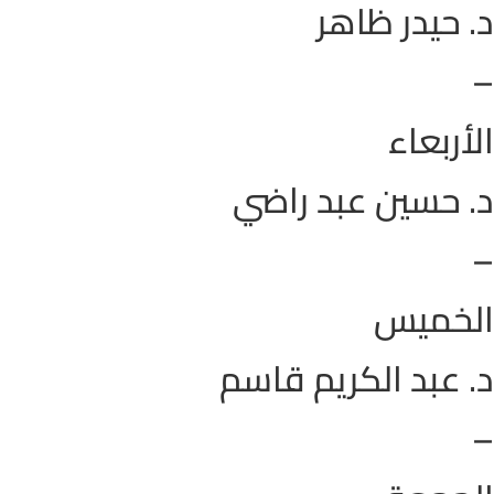
د. حيدر ظاهر
–
الأربعاء
د. حسين عبد راضي
–
الخميس
د. عبد الكريم قاسم
–