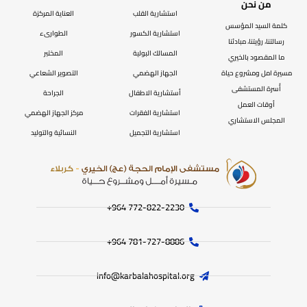
من نحن
استشارية القلب
العناية المركزة
كلمة السيد المؤسس
استشارية الكسور
الطوارىء
رسالتنا، رؤيتنا، مبادئنا
المسالك البولية
المختبر
ما المقصود بالخيري
مسيرة امل ومشروع حياة
الجهاز الهضمي
التصوير الشعاعي
أُسرة المستشفى
أستشارية الاطفال
الجراحة
أوقات العمل
استشارية الفقرات
مركز الجهاز الهضمي
المجلس الاستشاري
استشارية التجميل
النسائية والتوليد
772-822-2230‏ 964+
781-727-8886 964+
info@karbalahospital.org