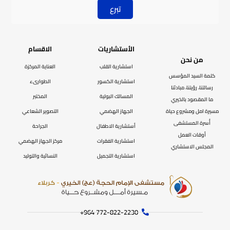
تبرع
الأستشاريات
الاقسام
من نحن
استشارية القلب
العناية المركزة
كلمة السيد المؤسس
استشارية الكسور
الطوارىء
رسالتنا، رؤيتنا، مبادئنا
المسالك البولية
المختبر
ما المقصود بالخيري
مسيرة امل ومشروع حياة
الجهاز الهضمي
التصوير الشعاعي
أُسرة المستشفى
أستشارية الاطفال
الجراحة
أوقات العمل
استشارية الفقرات
مركز الجهاز الهضمي
المجلس الاستشاري
استشارية التجميل
النسائية والتوليد
772-822-2230‏ 964+