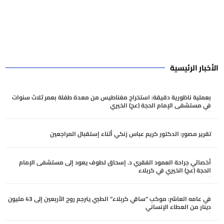
الأخبار الرئيسية
بعملية ناظورية دقيقة: استخراج مغناطيس من معدة طفلة بعمر ثلاث سنوات
في مستشفى الإمام الحجة (عج) الخيري
أغسطس 9, 2026
تقرير مصور: الدكتور كريم عباس زنكي أثناء إستقبال المراجعين
أغسطس 7, 2026
أخصائي جراحة العمود الفقري د. إسحاق لطوف يعود إلى مستشفى الإمام
الحجة (عج) الخيري في كربلاء
أغسطس 6, 2026
في عامه العاشر: موكب “ساقي كربلاء” الطبي يترجم روح الأربعين إلى 43 مليون
دينار من العطاء الإنساني
أغسطس 6, 2026