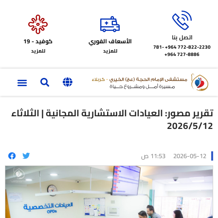
اتصل بنا
الأسعاف الفوري
كوفيد - 19
772-822-2230‏ 964+
781-
للمزيد
للمزيد
727-8886 964+
تقرير مصور: العيادات الاستشارية المجانية | الثلاثاء
2026/5/12
2026-05-12
11:53 ص