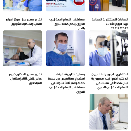
العيادات الاستشارية المجانية
مستشفى الامام الحجة (عج)
تقرير مصور حول مركز امراض
لهذا اليوم الثلاثاء
الخيري ينظم حملة للتبرع
القلب وقسطرة الشرايين
27/12/2022
بالدم…
استشاري طب وجراحة العيون
بعملية ناظورية دقيقة:
تقرير مصور: الدكتور كريم
الدكتور اكرم زغيب /جمهورية
استخراج مغناطيس من معدة
عباس زنكي أثناء إستقبال
لبنان مجدداً في مستشفى
طفلة بعمر ثلاث سنوات في
المراجعين
الامام الحجة (عج) الخيري
مستشفى الإمام الحجة (عج)
الخيري