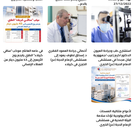
27/12/2022
بالدم…
استشاري طب وجراحة العيون
أخصائي جراحة العمود الفقري
في عامه العاشر: موكب “ساقي
الدكتور اكرم زغيب /جمهورية
د. إسحاق لطوف يعود إلى
كربلاء” الطبي يترجم روح
لبنان مجدداً في مستشفى
مستشفى الإمام الحجة (عج)
الأربعين إلى 43 مليون دينار من
الامام الحجة (عج) الخيري
الخيري في كربلاء
العطاء الإنساني
لأعوامٍ متتالية: المسحات
البكتريولوجية تؤكد سلامة
البيئة الصحية في مستشفى
الإمام الحجة (عج) الخيري