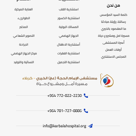
من نحن
استشارية القلب
العناية المركزة
كلمة السيد المؤسس
استشارية الكسور
الطوارىء
رسالتنا، رؤيتنا، مبادئنا
المسالك البولية
المختبر
ما المقصود بالخيري
مسيرة امل ومشروع حياة
الجهاز الهضمي
التصوير الشعاعي
أُسرة المستشفى
أستشارية الاطفال
الجراحة
أوقات العمل
استشارية الفقرات
مركز الجهاز الهضمي
المجلس الاستشاري
استشارية التجميل
النسائية والتوليد
772-822-2230‏ 964+
781-727-8886 964+
info@karbalahospital.org