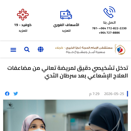
اتصل بنا
الأسعاف الفوري
كوفيد - 19
772-822-2230‏ 964+
781-
للمزيد
للمزيد
727-8886 964+
تدخل تشخيصي دقيق لمريضة تعاني من مضاعفات
العلاج الإشعاعي بعد سرطان الثدي
2026-05-25
7:29 م