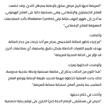
“المريضة لديها تاريخ مرضي سابق بالإصابة بسرطان الثدي، وقد خضعت
للعلاج الكيمياوي والإشعاعي، وهي مستمرة حاليًا على العلاج الهرموني،
ما أدى إلى ظهور التهاب مثانة نزفي (Radiation Cystitis) كأحد المضاعفات
المعروفة للعلاج الإشعاعي.”
وأضافت:
“تم إجراء ناظور المثانة التشخيصي بنجاح مع أخذ خزعات من جدار المثانة،
بهدف تقييم التغيرات الحاصلة بشكل دقيق واستبعاد أي مضاعفات أخرى
قد تؤثر على الحالة الصحية للمريضة.”
وأوضحت الدكتورة زهراء:
“هذا النوع من الحالات يحتاج إلى متابعة مستمرة وخطة علاجية مدروسة،
لذلك جاءت العملية كخطوة مهمة لتحديد طبيعة الإصابة ووضع العلاج
المناسب بما يضمن أفضل استجابة ممكنة للمريضة.”
وأكدت في ختام حديثها:
“نحرص في مستشفى الإمام الحجة (عج) الخيري على توفير رعاية تخصصية