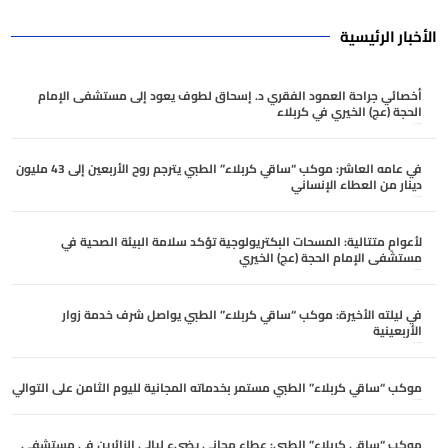
الأخبار الرئيسية
أخصائي جراحة العمود الفقري د. إسحاق لطوف يعود إلى مستشفى الإمام
الحجة (عج) الخيري في كربلاء
أغسطس 6, 2026
في عامه العاشر: موكب “ساقي كربلاء” الطبي يترجم روح الأربعين إلى 43 مليون
دينار من العطاء الإنساني
أغسطس 6, 2026
لأعوامٍ متتالية: المسحات البكتريولوجية تؤكد سلامة البيئة الصحية في
مستشفى الإمام الحجة (عج) الخيري
أغسطس 6, 2026
في ليلته الأخيرة: موكب “ساقي كربلاء” الطبي يواصل شرف خدمة زوار
الأربعينية
أغسطس 5, 2026
موكب “ساقي كربلاء” الطبي مستمر بخدماته المجانية لليوم الثامن على التوالي
أغسطس 5, 2026
موكب “ساقي كربلاء” الطبي: عطاء مجاني يضيء ليالي الزائرين في مستشفى