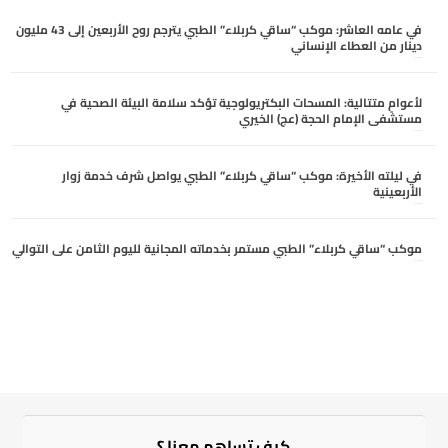
في عامه العاشر: موكب “ساقي كربلاء” الطبي يترجم روح الأربعين إلى 43 مليون
دينار من العطاء الإنساني
أغسطس 6, 2026
لأعوامٍ متتالية: المسحات البكتريولوجية تؤكد سلامة البيئة الصحية في
مستشفى الإمام الحجة (عج) الخيري
أغسطس 6, 2026
في ليلته الأخيرة: موكب “ساقي كربلاء” الطبي يواصل شرف خدمة زوار
الأربعينية
أغسطس 5, 2026
موكب “ساقي كربلاء” الطبي مستمر بخدماته المجانية لليوم الثامن على التوالي
أغسطس 5, 2026
كيف تساهم معنا ؟​