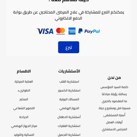
يمكنكم التبرع للمشاركة في علاج المرضى المحتاجين عن طريق بوابة
الدفع الالكتروني
تبرع
الأستشاريات
الاقسام
من نحن
استشارية القلب
العناية المركزة
كلمة السيد المؤسس
استشارية الكسور
الطوارىء
رسالتنا، رؤيتنا، مبادئنا
المسالك البولية
المختبر
ما المقصود بالخيري
مسيرة امل ومشروع حياة
الجهاز الهضمي
التصوير الشعاعي
أُسرة المستشفى
أستشارية الاطفال
الجراحة
أوقات العمل
استشارية الفقرات
مركز الجهاز الهضمي
المجلس الاستشاري
استشارية التجميل
النسائية والتوليد