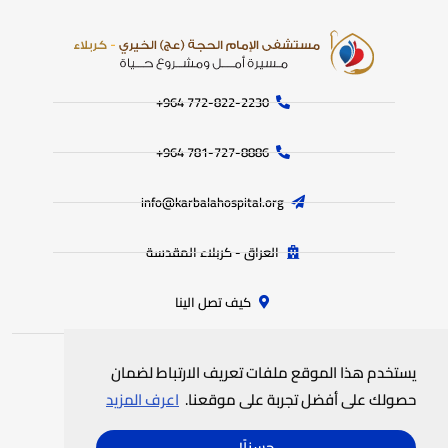
772-822-2230‏ 964+
781-727-8886 964+
info@karbalahospital.org
العراق - كربلاء المقدسة
كيف تصل الينا
يستخدم هذا الموقع ملفات تعريف الارتباط لضمان
جميع الحقوق محفوظة
لمستشفى الامام الحجة (عج) الخيري
© 2025
حصولك على أفضل تجربة على موقعنا.
اعرف المزيد
سياسة الخصوصية
خريطة الموقع
حسناً!