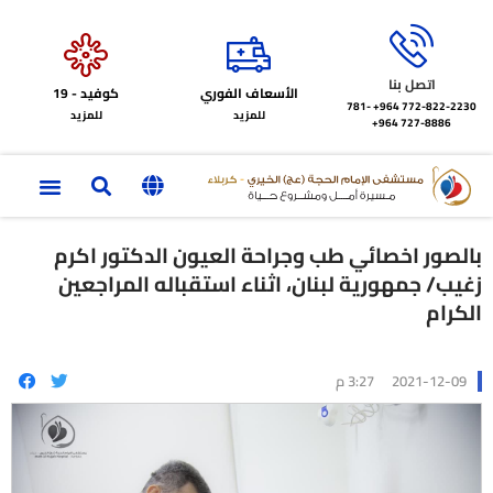
اتصل بنا
الأسعاف الفوري
كوفيد - 19
772-822-2230‏ 964+
781-
للمزيد
للمزيد
727-8886 964+
بالصور اخصائي طب وجراحة العيون الدكتور اكرم
زغيب/ جمهورية لبنان، اثناء استقباله المراجعين
الكرام
2021-12-09
3:27 م