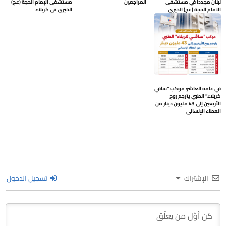
لبنان مجدداً في مستشفى
المراجعين
مستشفى الإمام الحجة (عج)
الامام الحجة (عج) الخيري
الخيري في كربلاء
في عامه العاشر: موكب “ساقي
كربلاء” الطبي يترجم روح
الأربعين إلى 43 مليون دينار من
العطاء الإنساني
الإشتراك
تسجيل الدخول