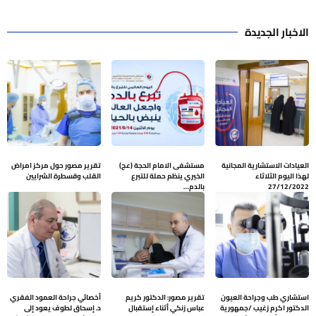
الاخبار الجديدة
العيادات الاستشارية المجانية
مستشفى الامام الحجة (عج)
تقرير مصور حول مركز امراض
لهذا اليوم الثلاثاء
الخيري ينظم حملة للتبرع
القلب وقسطرة الشرايين
27/12/2022
بالدم…
استشاري طب وجراحة العيون
تقرير مصور: الدكتور كريم
أخصائي جراحة العمود الفقري
الدكتور اكرم زغيب /جمهورية
عباس زنكي أثناء إستقبال
د. إسحاق لطوف يعود إلى