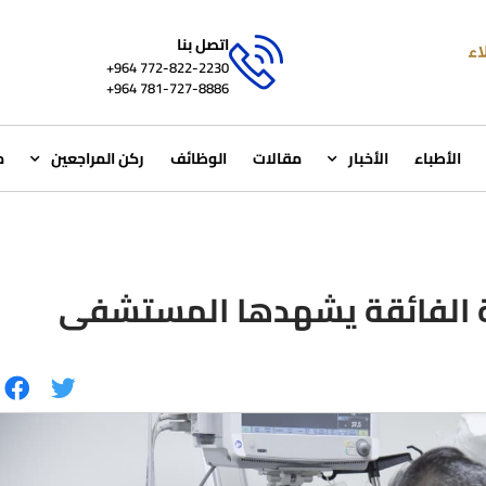
اتصل بنا
772-822-2230‏ 964+
781-727-8886 964+
الأطباء
الأخبار
مقالات
الوظائف
ركن المراجعين
م
ية الفائقة يشهدها المستشفى