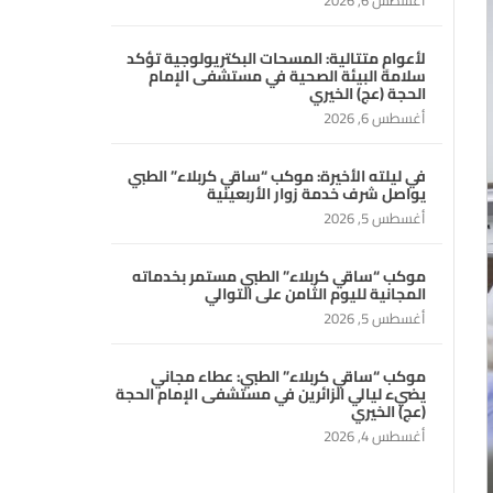
أغسطس 6, 2026
لأعوامٍ متتالية: المسحات البكتريولوجية تؤكد
سلامة البيئة الصحية في مستشفى الإمام
الحجة (عج) الخيري
أغسطس 6, 2026
في ليلته الأخيرة: موكب “ساقي كربلاء” الطبي
يواصل شرف خدمة زوار الأربعينية
أغسطس 5, 2026
موكب “ساقي كربلاء” الطبي مستمر بخدماته
المجانية لليوم الثامن على التوالي
أغسطس 5, 2026
موكب “ساقي كربلاء” الطبي: عطاء مجاني
يضيء ليالي الزائرين في مستشفى الإمام الحجة
(عج) الخيري
أغسطس 4, 2026