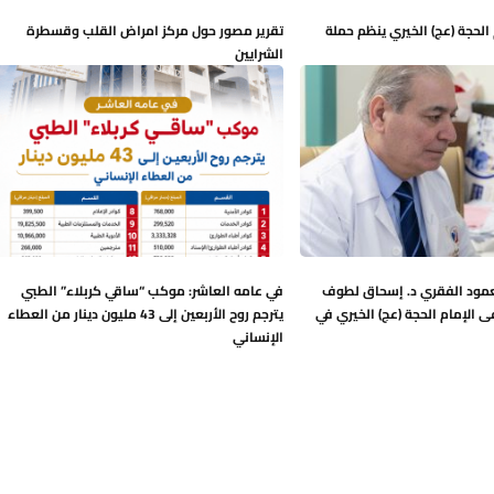
لحجة (عج) الخيري ينظم حملة
تقرير مصور حول مركز امراض القلب وقسطرة
الشرايين
عمود الفقري د. إسحاق لطوف
في عامه العاشر: موكب “ساقي كربلاء” الطبي
الإمام الحجة (عج) الخيري في
يترجم روح الأربعين إلى 43 مليون دينار من العطاء
الإنساني