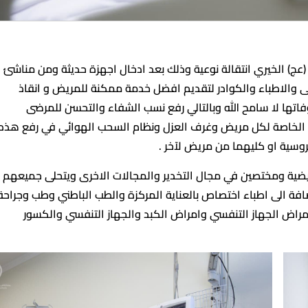
ج) الخيري انتقالة نوعية وذلك بعد ادخال اجهزة حديثة ومن مناشئ
 والاطباء والكوادر لتقديم افضل خدمة ممكنة للمريض و انقاذ
اتها لا سامح الله وبالتالي رفع نسب الشفاء والتحسن للمرضى
غرف الخاصة لكل مريض وغرف العزل ونظام السحب الهوائي في رفع هذه
روسية او كليهما من مريض لآخر .
ريضية ومختصين في مجال التخدير والمجالات الاخرى ويتحلى جميعهم
افة الى اطباء اختصاص بالعناية المركزة والطب الباطني وطب وجراحة
راض الجهاز التنفسي وامراض الكبد والجهاز التنفسي والكسور