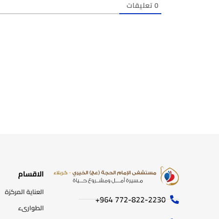
0
تعليقات
الاقسام
العناية المركزة
772-822-2230‏ 964+
الطوارىء