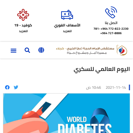
اتصل بنا
الأسعاف الفوري
كوفيد - 19
772-822-2230‏ 964+
781-
للمزيد
للمزيد
727-8886 964+
اليوم العالمي للسكري
2021-11-14
10:46 ص