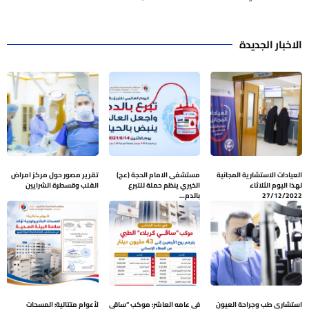
الاخبار الجديدة
العيادات الاستشارية المجانية
مستشفى الامام الحجة (عج)
تقرير مصور حول مركز امراض
لهذا اليوم الثلاثاء
الخيري ينظم حملة للتبرع
القلب وقسطرة الشرايين
27/12/2022
بالدم…
استشاري طب وجراحة العيون
في عامه العاشر: موكب “ساقي
لأعوامٍ متتالية: المسحات