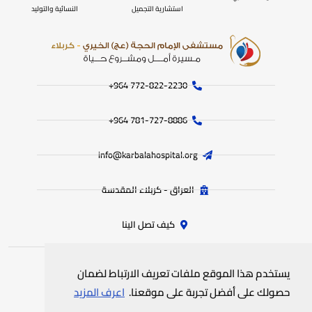
استشارية التجميل
النسائية والتوليد
772-822-2230‏ 964+
781-727-8886 964+
info@karbalahospital.org
العراق - كربلاء المقدسة
كيف تصل الينا
يستخدم هذا الموقع ملفات تعريف الارتباط لضمان
جميع الحقوق محفوظة
لمستشفى الامام الحجة (عج) الخيري
© 2025
حصولك على أفضل تجربة على موقعنا.
اعرف المزيد
سياسة الخصوصية
خريطة الموقع