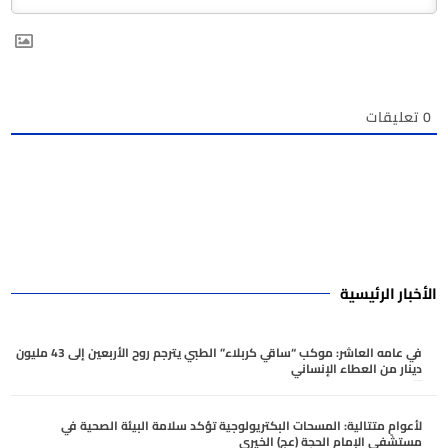
0
تعليقات
الأخبار الرئيسية
في عامه العاشر: موكب “ساقي كربلاء” الطبي يترجم روح الأربعين إلى 43 مليون
دينار من العطاء الإنساني
أغسطس 6, 2026
لأعوامٍ متتالية: المسحات البكتريولوجية تؤكد سلامة البيئة الصحية في
مستشفى الإمام الحجة (عج) الخيري