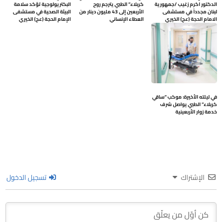
الدكتور اكرم زغيب /جمهورية
كربلاء” الطبي يترجم روح
البكتريولوجية تؤكد سلامة
لبنان مجدداً في مستشفى
الأربعين إلى 43 مليون دينار من
البيئة الصحية في مستشفى
الامام الحجة (عج) الخيري
العطاء الإنساني
الإمام الحجة (عج) الخيري
في ليلته الأخيرة: موكب “ساقي
كربلاء” الطبي يواصل شرف
خدمة زوار الأربعينية
الإشتراك
تسجيل الدخول