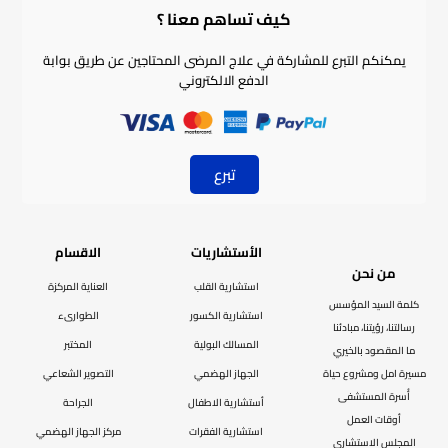
كيف تساهم معنا ؟​
يمكنكم التبرع للمشاركة في علاج المرضى المحتاجين عن طريق بوابة
الدفع الالكتروني
تبرع
الأستشاريات
الاقسام
من نحن
استشارية القلب
العناية المركزة
كلمة السيد المؤسس
استشارية الكسور
الطوارىء
رسالتنا، رؤيتنا، مبادئنا
المسالك البولية
المختبر
ما المقصود بالخيري
مسيرة امل ومشروع حياة
الجهاز الهضمي
التصوير الشعاعي
أُسرة المستشفى
أستشارية الاطفال
الجراحة
أوقات العمل
استشارية الفقرات
مركز الجهاز الهضمي
المجلس الاستشاري