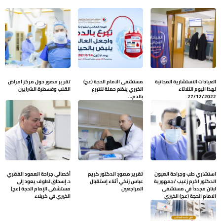
العيادات الاستشارية المجانية
مستشفى الامام الحجة (عج)
تقرير مصور حول مركز امراض
لهذا اليوم الثلاثاء
الخيري ينظم حملة للتبرع
القلب وقسطرة الشرايين
27/12/2022
بالدم…
استشاري طب وجراحة العيون
تقرير مصور: الدكتور كريم
أخصائي جراحة العمود الفقري
الدكتور اكرم زغيب /جمهورية
عباس زنكي أثناء إستقبال
د. إسحاق لطوف يعود إلى
لبنان مجدداً في مستشفى
المراجعين
مستشفى الإمام الحجة (عج)
الامام الحجة (عج) الخيري
الخيري في كربلاء