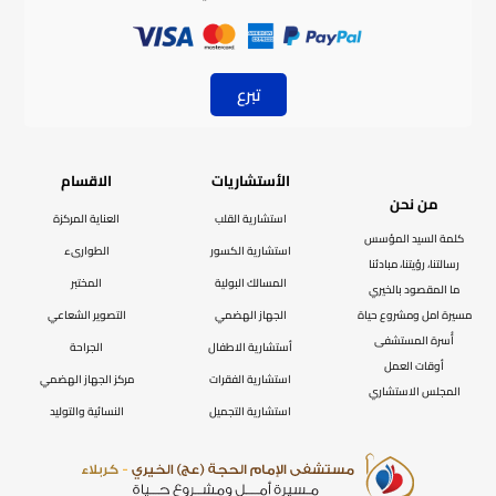
تبرع
الأستشاريات
الاقسام
من نحن
استشارية القلب
العناية المركزة
كلمة السيد المؤسس
استشارية الكسور
الطوارىء
رسالتنا، رؤيتنا، مبادئنا
المسالك البولية
المختبر
ما المقصود بالخيري
مسيرة امل ومشروع حياة
الجهاز الهضمي
التصوير الشعاعي
أُسرة المستشفى
أستشارية الاطفال
الجراحة
أوقات العمل
استشارية الفقرات
مركز الجهاز الهضمي
المجلس الاستشاري
استشارية التجميل
النسائية والتوليد