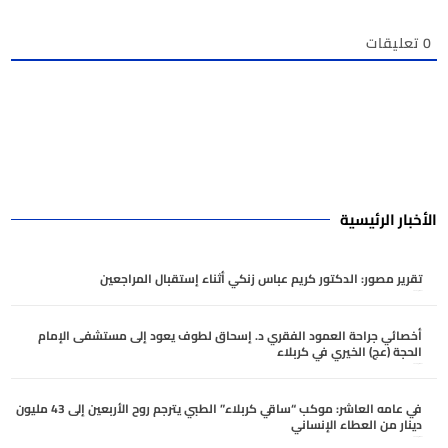
0
تعليقات
الأخبار الرئيسية
تقرير مصور: الدكتور كريم عباس زنكي أثناء إستقبال المراجعين
أغسطس 7, 2026
أخصائي جراحة العمود الفقري د. إسحاق لطوف يعود إلى مستشفى الإمام
الحجة (عج) الخيري في كربلاء
أغسطس 6, 2026
في عامه العاشر: موكب “ساقي كربلاء” الطبي يترجم روح الأربعين إلى 43 مليون
دينار من العطاء الإنساني
أغسطس 6, 2026