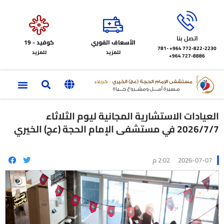
اتصل بنا
الأسعاف الفوري
كوفيد - 19
772-822-2230‏ 964+
781-
للمزيد
للمزيد
727-8886 964+
العيادات الاستشارية المجانية ليوم الثلاثاء
2026/7/7 في مستشفى الإمام الحجة (عج) الخيري
2026-07-07
2:02 م