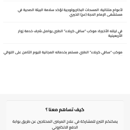
لأعوامٍ متتالية: المسحات البكتريولوجية تؤكد سلامة البيئة الصحية في
مستشفى الإمام الحجة (عج) الخيري
أغسطس 6, 2026
في ليلته الأخيرة: موكب “ساقي كربلاء” الطبي يواصل شرف خدمة زوار
الأربعينية
أغسطس 5, 2026
موكب “ساقي كربلاء” الطبي مستمر بخدماته المجانية لليوم الثامن على التوالي
أغسطس 5, 2026
كيف تساهم معنا ؟​
يمكنكم التبرع للمشاركة في علاج المرضى المحتاجين عن طريق بوابة
الدفع الالكتروني