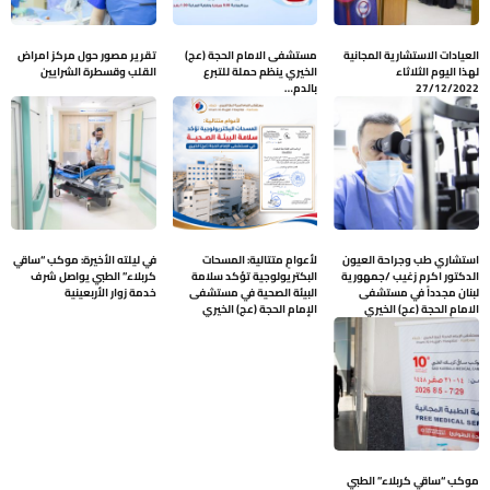
العيادات الاستشارية المجانية
مستشفى الامام الحجة (عج)
تقرير مصور حول مركز امراض
لهذا اليوم الثلاثاء
الخيري ينظم حملة للتبرع
القلب وقسطرة الشرايين
27/12/2022
بالدم…
استشاري طب وجراحة العيون
لأعوامٍ متتالية: المسحات
في ليلته الأخيرة: موكب “ساقي
الدكتور اكرم زغيب /جمهورية
البكتريولوجية تؤكد سلامة
كربلاء” الطبي يواصل شرف
لبنان مجدداً في مستشفى
البيئة الصحية في مستشفى
خدمة زوار الأربعينية
الامام الحجة (عج) الخيري
الإمام الحجة (عج) الخيري
موكب “ساقي كربلاء” الطبي