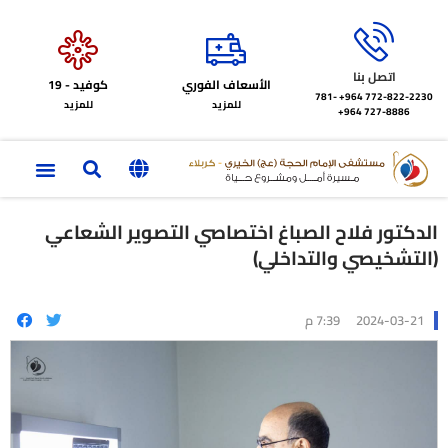
اتصل بنا
الأسعاف الفوري
كوفيد - 19
772-822-2230‏ 964+
781-
للمزيد
للمزيد
727-8886 964+
الدكتور فلاح الصباغ اختصاصي التصوير الشعاعي
(التشخيصي والتداخلي)
2024-03-21
7:39 م