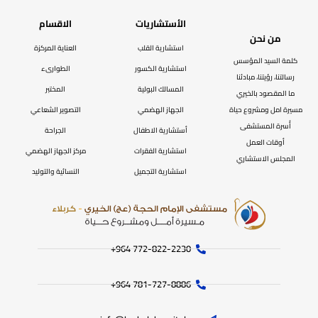
الأستشاريات
الاقسام
من نحن
استشارية القلب
العناية المركزة
كلمة السيد المؤسس
استشارية الكسور
الطوارىء
رسالتنا، رؤيتنا، مبادئنا
المسالك البولية
المختبر
ما المقصود بالخيري
مسيرة امل ومشروع حياة
الجهاز الهضمي
التصوير الشعاعي
أُسرة المستشفى
أستشارية الاطفال
الجراحة
أوقات العمل
استشارية الفقرات
مركز الجهاز الهضمي
المجلس الاستشاري
استشارية التجميل
النسائية والتوليد
772-822-2230‏ 964+
781-727-8886 964+