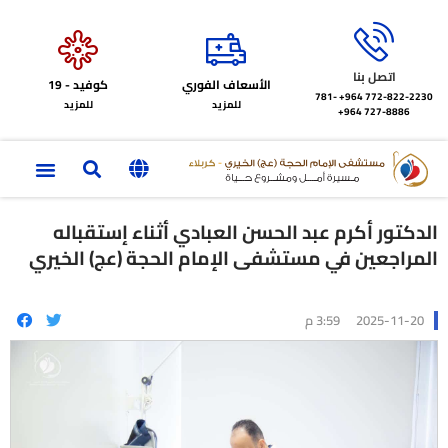
اتصل بنا
الأسعاف الفوري
كوفيد - 19
772-822-2230‏ 964+
781-
للمزيد
للمزيد
727-8886 964+
الدكتور أكرم عبد الحسن العبادي أثناء إستقباله
المراجعين في مستشفى الإمام الحجة (عج) الخيري
2025-11-20
3:59 م