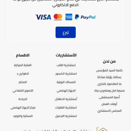
الدفع الالكتروني
تبرع
الأستشاريات
الاقسام
من نحن
استشارية القلب
العناية المركزة
كلمة السيد المؤسس
استشارية الكسور
الطوارىء
رسالتنا، رؤيتنا، مبادئنا
المسالك البولية
المختبر
ما المقصود بالخيري
مسيرة امل ومشروع حياة
الجهاز الهضمي
التصوير الشعاعي
أُسرة المستشفى
أستشارية الاطفال
الجراحة
أوقات العمل
استشارية الفقرات
مركز الجهاز الهضمي
المجلس الاستشاري
استشارية التجميل
النسائية والتوليد