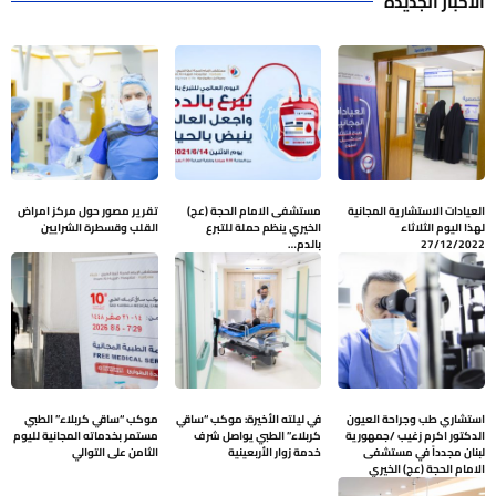
الاخبار الجديدة
العيادات الاستشارية المجانية
مستشفى الامام الحجة (عج)
تقرير مصور حول مركز امراض
لهذا اليوم الثلاثاء
الخيري ينظم حملة للتبرع
القلب وقسطرة الشرايين
27/12/2022
بالدم…
استشاري طب وجراحة العيون
في ليلته الأخيرة: موكب “ساقي
موكب “ساقي كربلاء” الطبي
الدكتور اكرم زغيب /جمهورية
كربلاء” الطبي يواصل شرف
مستمر بخدماته المجانية لليوم
لبنان مجدداً في مستشفى
خدمة زوار الأربعينية
الثامن على التوالي
الامام الحجة (عج) الخيري