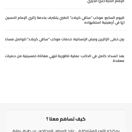
الإمام الحجة (عج) الخيري
أغسطس 4, 2026
لليوم السابع: موكب “ساقي كربلاء” الطبي يتشرف بخدمة زائري الإمام الحسين
(ع) في أربعينية استشهاده
أغسطس 4, 2026
بين خطى الزائرين ونبض الإنسانية: خدمات موكب “ساقي كربلاء” تتواصل مساءً
أغسطس 3, 2026
بعد انسداد كامل في الحالب: عملية ناظورية تنهي معاناة خمسينية من حصيات
معقدة
أغسطس 3, 2026
كيف تساهم معنا ؟​
يمكنكم التبرع للمشاركة في علاج المرضى المحتاجين عن طريق بوابة