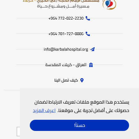
772-822-2230‏ 964+
781-727-8886 964+
info@karbalahospital.org
العراق - كربلاء المقدسة
كيف تصل الينا
يستخدم هذا الموقع ملفات تعريف الارتباط لضمان
جميع الحقوق محفوظة
لمستشفى الامام الحجة (عج) الخيري
© 2025
حصولك على أفضل تجربة على موقعنا.
اعرف المزيد
سياسة الخصوصية
خريطة الموقع
حسناً!
العربية