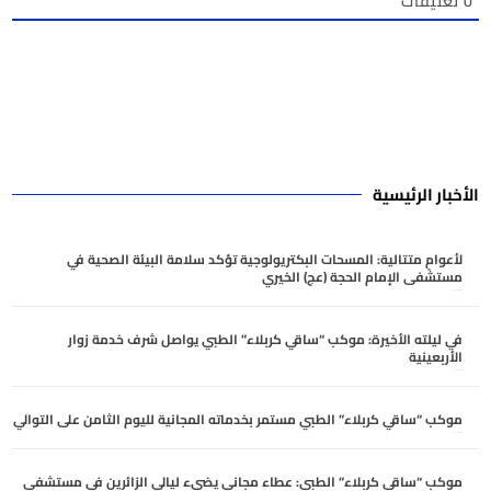
0
تعليقات
الأخبار الرئيسية
لأعوامٍ متتالية: المسحات البكتريولوجية تؤكد سلامة البيئة الصحية في
مستشفى الإمام الحجة (عج) الخيري
أغسطس 6, 2026
في ليلته الأخيرة: موكب “ساقي كربلاء” الطبي يواصل شرف خدمة زوار
الأربعينية
أغسطس 5, 2026
موكب “ساقي كربلاء” الطبي مستمر بخدماته المجانية لليوم الثامن على التوالي
أغسطس 5, 2026
موكب “ساقي كربلاء” الطبي: عطاء مجاني يضيء ليالي الزائرين في مستشفى