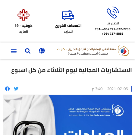
اتصل بنا
الأسعاف الفوري
كوفيد - 19
772-822-2230‏ 964+
781-
للمزيد
للمزيد
727-8886 964+
الاستشاريات المجانية ليوم الثلاثاء من كل اسبوع
2021-07-05
3:40 م