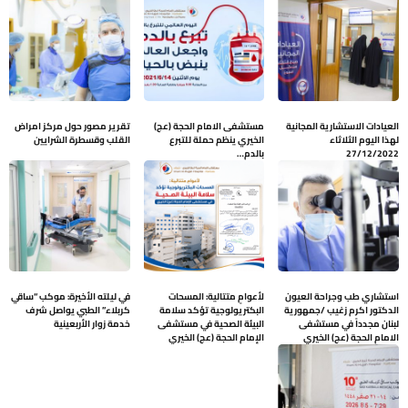
العيادات الاستشارية المجانية
مستشفى الامام الحجة (عج)
تقرير مصور حول مركز امراض
لهذا اليوم الثلاثاء
الخيري ينظم حملة للتبرع
القلب وقسطرة الشرايين
27/12/2022
بالدم…
استشاري طب وجراحة العيون
لأعوامٍ متتالية: المسحات
في ليلته الأخيرة: موكب “ساقي
الدكتور اكرم زغيب /جمهورية
البكتريولوجية تؤكد سلامة
كربلاء” الطبي يواصل شرف
لبنان مجدداً في مستشفى
البيئة الصحية في مستشفى
خدمة زوار الأربعينية
الامام الحجة (عج) الخيري
الإمام الحجة (عج) الخيري