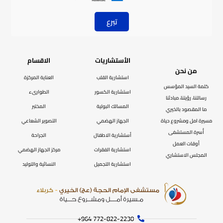
تبرع
الأستشاريات
الاقسام
من نحن
استشارية القلب
العناية المركزة
كلمة السيد المؤسس
استشارية الكسور
الطوارىء
رسالتنا، رؤيتنا، مبادئنا
المسالك البولية
المختبر
ما المقصود بالخيري
مسيرة امل ومشروع حياة
الجهاز الهضمي
التصوير الشعاعي
أُسرة المستشفى
أستشارية الاطفال
الجراحة
أوقات العمل
استشارية الفقرات
مركز الجهاز الهضمي
المجلس الاستشاري
استشارية التجميل
النسائية والتوليد
772-822-2230‏ 964+