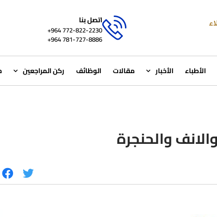
اتصل بنا
772-822-2230‏ 964+
781-727-8886 964+
الأطباء
الأخبار
مقالات
الوظائف
ركن المراجعين
م
الانف والحنجرة