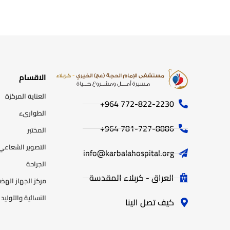
الاقسام
العناية المركزة
772-822-2230‏ 964+
الطوارىء
781-727-8886 964+
المختبر
التصوير الشعاعي
info@karbalahospital.org
الجراحة
العراق - كربلاء المقدسة
مركز الجهاز اله
النسائية والتوليد
كيف تصل الينا