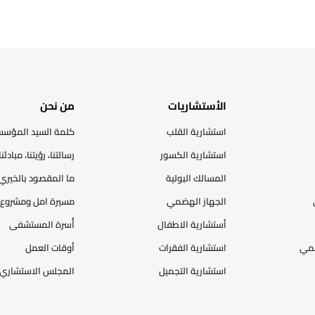
الأستشاريات
من نحن
استشارية القلب
كلمة السيد المؤس
استشارية الكسور
رسالتنا، رؤيتنا، مبادئنا
المسالك البولية
ما المقصود بالخيري
الجهاز الهضمي
مسيرة امل ومشروع 
أستشارية الاطفال
أُسرة المستشفى
ضمي
استشارية الفقرات
أوقات العمل
استشارية التجميل
المجلس الاستشاري