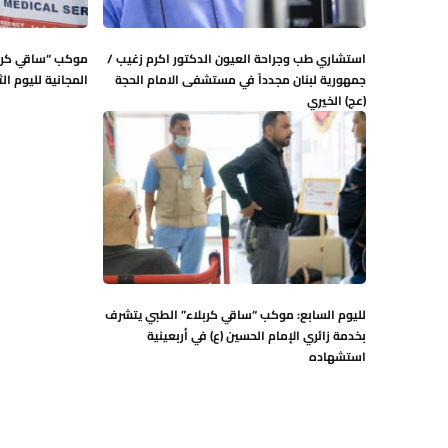
استشاري طب وجراحة العيون الدكتور اكرم زغيب /
موكب “ساقي كربل
جمهورية لبنان مجدداً في مستشفى الامام الحجة
المجانية لليوم ال
(عج) الخيري
لليوم السابع: موكب “ساقي كربلاء” الطبي يتشرف
بخدمة زائري الإمام الحسين (ع) في أربعينية
استشهاده