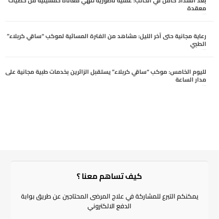
بعد انسداد كامل في الحالب: عملية ناظورية تنهي معاناة خمسينية من حصيات
معقدة
أغسطس 3, 2026
رعاية مجانية حتى آخر الليل: مشاهد من الفترة المسائية لموكب “ساقي كربلاء”
الطبي
أغسطس 2, 2026
لليوم الخامس: موكب “ساقي كربلاء” يستقبل الزائرين بخدمات طبية مجانية على
مدار الساعة
أغسطس 2, 2026
كيف تساهم معنا ؟​
يمكنكم التبرع للمشاركة في علاج المرضى المحتاجين عن طريق بوابة
الدفع الالكتروني