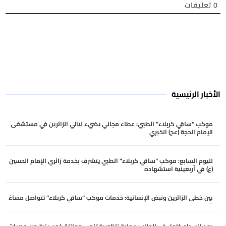
0
تعليقات
الأخبار الرئيسية
موكب “ساقي كربلاء” الطبي: عطاء مجاني يضيء ليالي الزائرين في مستشفى
الإمام الحجة (عج) الخيري
أغسطس 4, 2026
لليوم السابع: موكب “ساقي كربلاء” الطبي يتشرف بخدمة زائري الإمام الحسين
(ع) في أربعينية استشهاده
أغسطس 4, 2026
بين خطى الزائرين ونبض الإنسانية: خدمات موكب “ساقي كربلاء” تتواصل مساءً
أغسطس 3, 2026