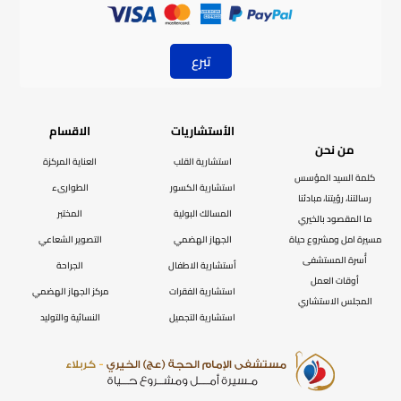
تبرع
الأستشاريات
الاقسام
من نحن
استشارية القلب
العناية المركزة
كلمة السيد المؤسس
استشارية الكسور
الطوارىء
رسالتنا، رؤيتنا، مبادئنا
المسالك البولية
المختبر
ما المقصود بالخيري
مسيرة امل ومشروع حياة
الجهاز الهضمي
التصوير الشعاعي
أُسرة المستشفى
أستشارية الاطفال
الجراحة
أوقات العمل
استشارية الفقرات
مركز الجهاز الهضمي
المجلس الاستشاري
استشارية التجميل
النسائية والتوليد