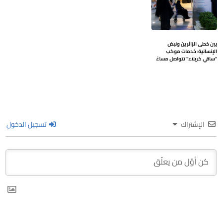
بين خطى الزائرين ونبض
الإنسانية: خدمات موكب
“ساقي كربلاء” تتواصل مساءً
الإشتراك
تسجيل الدخول