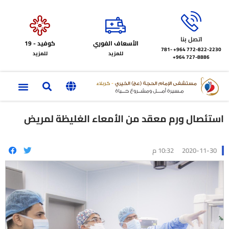
اتصل بنا
الأسعاف الفوري
كوفيد - 19
772-822-2230‏ 964+
781-
للمزيد
للمزيد
727-8886 964+
استئصال ورم معقد من الأمعاء الغليظة لمريض
2020-11-30
10:32 م