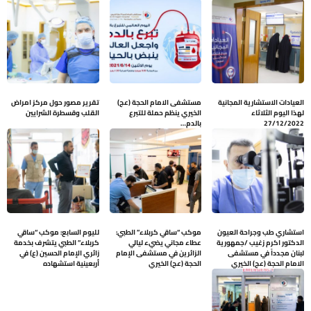
العيادات الاستشارية المجانية
مستشفى الامام الحجة (عج)
تقرير مصور حول مركز امراض
لهذا اليوم الثلاثاء
الخيري ينظم حملة للتبرع
القلب وقسطرة الشرايين
27/12/2022
بالدم…
استشاري طب وجراحة العيون
موكب “ساقي كربلاء” الطبي:
لليوم السابع: موكب “ساقي
الدكتور اكرم زغيب /جمهورية
عطاء مجاني يضيء ليالي
كربلاء” الطبي يتشرف بخدمة
لبنان مجدداً في مستشفى
الزائرين في مستشفى الإمام
زائري الإمام الحسين (ع) في
الامام الحجة (عج) الخيري
الحجة (عج) الخيري
أربعينية استشهاده