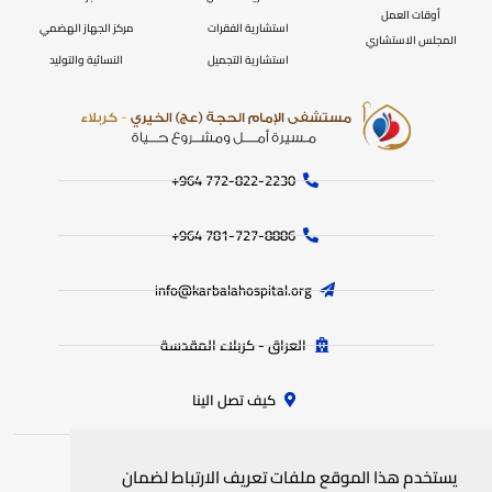
أوقات العمل
استشارية الفقرات
مركز الجهاز الهضمي
المجلس الاستشاري
استشارية التجميل
النسائية والتوليد
772-822-2230‏ 964+
781-727-8886 964+
info@karbalahospital.org
العراق - كربلاء المقدسة
كيف تصل الينا
يستخدم هذا الموقع ملفات تعريف الارتباط لضمان
جميع الحقوق محفوظة
لمستشفى الامام الحجة (عج) الخيري
© 2025