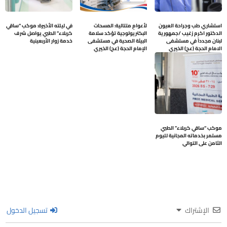
استشاري طب وجراحة العيون
لأعوامٍ متتالية: المسحات
في ليلته الأخيرة: موكب “ساقي
الدكتور اكرم زغيب /جمهورية
البكتريولوجية تؤكد سلامة
كربلاء” الطبي يواصل شرف
لبنان مجدداً في مستشفى
البيئة الصحية في مستشفى
خدمة زوار الأربعينية
الامام الحجة (عج) الخيري
الإمام الحجة (عج) الخيري
موكب “ساقي كربلاء” الطبي
مستمر بخدماته المجانية لليوم
الثامن على التوالي
الإشتراك
تسجيل الدخول