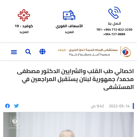
اتصل بنا
الأسعاف الفوري
كوفيد - 19
772-822-2230‏ 964+
781-
للمزيد
للمزيد
727-8886 964+
اخصائي طب القلب والشرايين الدكتور مصطفى
محمد/ جمهورية لبنان يستقبل المراجعين في
المستشفى
2022-05-14
9:42 ص