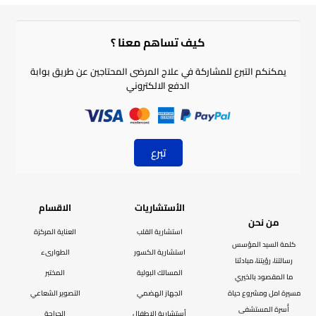
كيف تساهم معنا ؟​
يمكنكم التبرع للمشاركة في علاج المرضى المحتاجين عن طريق بوابة
الدفع الالكتروني
تبرع
الأستشاريات
الاقسام
من نحن
استشارية القلب
العناية المركزة
كلمة السيد المؤسس
استشارية الكسور
الطوارىء
رسالتنا، رؤيتنا، مبادئنا
المسالك البولية
المختبر
ما المقصود بالخيري
مسيرة امل ومشروع حياة
الجهاز الهضمي
التصوير الشعاعي
أُسرة المستشفى
أستشارية الاطفال
الجراحة