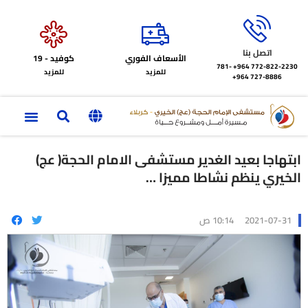
اتصل بنا
الأسعاف الفوري
كوفيد - 19
772-822-2230‏ 964+
781-
للمزيد
للمزيد
727-8886 964+
ابتهاجا بعيد الغدير مستشفى الامام الحجة( عج)
الخيري ينظم نشاطا مميزا …
2021-07-31
10:14 ص