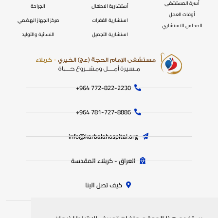
أُسرة المستشفى
أستشارية الاطفال
الجراحة
أوقات العمل
استشارية الفقرات
مركز الجهاز الهضمي
المجلس الاستشاري
استشارية التجميل
النسائية والتوليد
772-822-2230‏ 964+
781-727-8886 964+
info@karbalahospital.org
العراق - كربلاء المقدسة
كيف تصل الينا