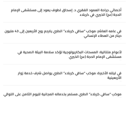
أخصائي جراحة العمود الفقري د. إسحاق لطوف يعود إلى مستشفى الإمام
الحجة (عج) الخيري في كربلاء
أغسطس 6, 2026
في عامه العاشر: موكب “ساقي كربلاء” الطبي يترجم روح الأربعين إلى 43 مليون
دينار من العطاء الإنساني
أغسطس 6, 2026
لأعوامٍ متتالية: المسحات البكتريولوجية تؤكد سلامة البيئة الصحية في
مستشفى الإمام الحجة (عج) الخيري
أغسطس 6, 2026
في ليلته الأخيرة: موكب “ساقي كربلاء” الطبي يواصل شرف خدمة زوار
الأربعينية
أغسطس 5, 2026
موكب “ساقي كربلاء” الطبي مستمر بخدماته المجانية لليوم الثامن على التوالي
أغسطس 5, 2026