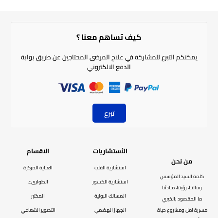
كيف تساهم معنا ؟​
يمكنكم التبرع للمشاركة في علاج المرضى المحتاجين عن طريق بوابة
الدفع الالكتروني
تبرع
الأستشاريات
الاقسام
من نحن
استشارية القلب
العناية المركزة
كلمة السيد المؤسس
استشارية الكسور
الطوارىء
رسالتنا، رؤيتنا، مبادئنا
المسالك البولية
المختبر
ما المقصود بالخيري
مسيرة امل ومشروع حياة
الجهاز الهضمي
التصوير الشعاعي