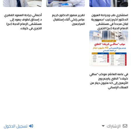
استشاري طب وجراحة العيون
تقرير مصور: الدكتور كريم
أخصائي جراحة العمود الفقري
الدكتور اكرم زغيب /جمهورية
عباس زنكي أثناء إستقبال
د. إسحاق لطوف يعود إلى
لبنان مجدداً في مستشفى
المراجعين
مستشفى الإمام الحجة (عج)
الامام الحجة (عج) الخيري
الخيري في كربلاء
في عامه العاشر: موكب “ساقي
كربلاء” الطبي يترجم روح
الأربعين إلى 43 مليون دينار من
العطاء الإنساني
الإشتراك
تسجيل الدخول