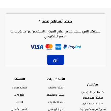
كيف تساهم معنا ؟​
يمكنكم التبرع للمشاركة في علاج المرضى المحتاجين عن طريق بوابة
الدفع الالكتروني
تبرع
الأستشاريات
الاقسام
من نحن
استشارية القلب
العناية المركزة
كلمة السيد المؤسس
استشارية الكسور
الطوارىء
رسالتنا، رؤيتنا، مبادئنا
المسالك البولية
المختبر
ما المقصود بالخيري
مسيرة امل ومشروع حياة
الجهاز الهضمي
التصوير الشعاعي