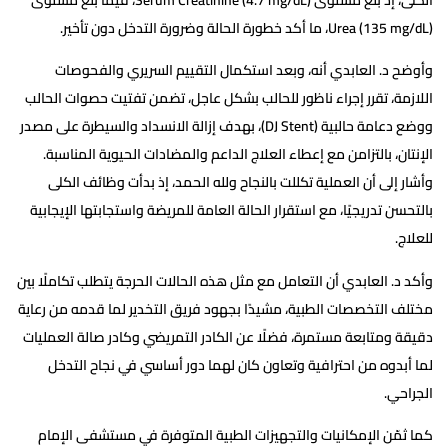
Urea (135 mg/dL)، ما أكد خطورة الحالة وضرورة التدخل دون تأخير.
وأوضح د. العابدي أنه، وبعد استكمال التقييم السريري والفحوصات
اللازمة، تقرر إجراء ناظور للحالب بشكل عاجل، تضمن تفتيت حصوات الحالب
ووضع دعامة حالبية (DJ Stent)، بهدف إزالة الانسداد والسيطرة على مصدر
الإنتان، بالتزامن مع إعطاء العلاج الداعم والمضادات الحيوية المناسبة.
وأشار إلى أن العملية تكللت بالنجاح ولله الحمد، إذ بدأت وظائف الكلى
بالتحسن تدريجيًا، مع استقرار الحالة العامة للمريضة واستجابتها الإيجابية
للعلاج.
وأكد د. العابدي أن التعامل مع مثل هذه الحالات الحرجة يتطلب تكاملًا بين
مختلف التخصصات الطبية، مشيدًا بجهود فريق التخدير لما قدمه من رعاية
دقيقة ومتابعة مستمرة، فضلًا عن الكادر التمريضي وكادر صالة العمليات
لما أبدوه من احترافية وتعاون كان لهما دور أساسي في نجاح التدخل
الجراحي.
كما ثمّن الإمكانيات والتجهيزات الطبية المتوفرة في مستشفى الإمام