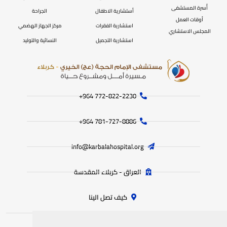
أُسرة المستشفى
أستشارية الاطفال
الجراحة
أوقات العمل
استشارية الفقرات
مركز الجهاز الهضمي
المجلس الاستشاري
استشارية التجميل
النسائية والتوليد
772-822-2230‏ 964+
781-727-8886 964+
info@karbalahospital.org
العراق - كربلاء المقدسة
كيف تصل الينا