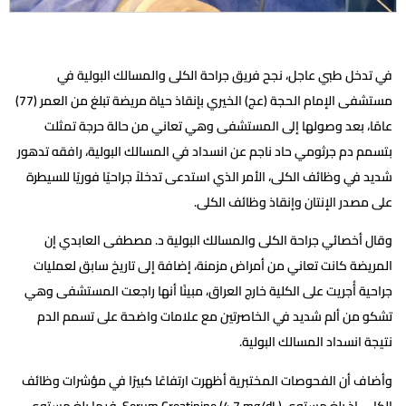
في تدخل طبي عاجل، نجح فريق جراحة الكلى والمسالك البولية في
مستشفى الإمام الحجة (عج) الخيري بإنقاذ حياة مريضة تبلغ من العمر (77)
عامًا، بعد وصولها إلى المستشفى وهي تعاني من حالة حرجة تمثلت
بتسمم دم جرثومي حاد ناجم عن انسداد في المسالك البولية، رافقه تدهور
شديد في وظائف الكلى، الأمر الذي استدعى تدخلاً جراحيًا فوريًا للسيطرة
على مصدر الإنتان وإنقاذ وظائف الكلى.
وقال أخصائي جراحة الكلى والمسالك البولية د. مصطفى العابدي إن
المريضة كانت تعاني من أمراض مزمنة، إضافة إلى تاريخ سابق لعمليات
جراحية أُجريت على الكلية خارج العراق، مبينًا أنها راجعت المستشفى وهي
تشكو من ألم شديد في الخاصرتين مع علامات واضحة على تسمم الدم
نتيجة انسداد المسالك البولية.
وأضاف أن الفحوصات المختبرية أظهرت ارتفاعًا كبيرًا في مؤشرات وظائف
الكلى، إذ بلغ مستوى Serum Creatinine (4.7 mg/dL)، فيما بلغ مستوى