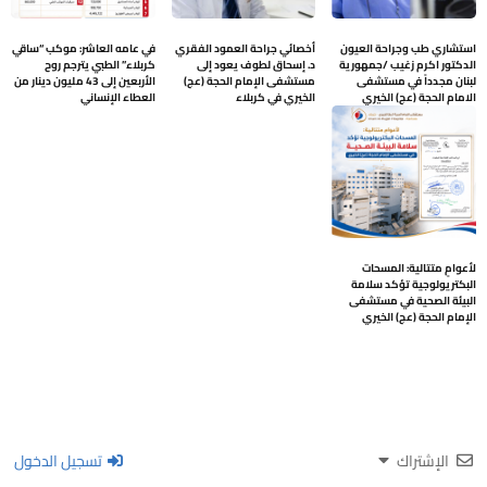
استشاري طب وجراحة العيون
أخصائي جراحة العمود الفقري
في عامه العاشر: موكب “ساقي
الدكتور اكرم زغيب /جمهورية
د. إسحاق لطوف يعود إلى
كربلاء” الطبي يترجم روح
لبنان مجدداً في مستشفى
مستشفى الإمام الحجة (عج)
الأربعين إلى 43 مليون دينار من
الامام الحجة (عج) الخيري
الخيري في كربلاء
العطاء الإنساني
لأعوامٍ متتالية: المسحات
البكتريولوجية تؤكد سلامة
البيئة الصحية في مستشفى
الإمام الحجة (عج) الخيري
الإشتراك
تسجيل الدخول