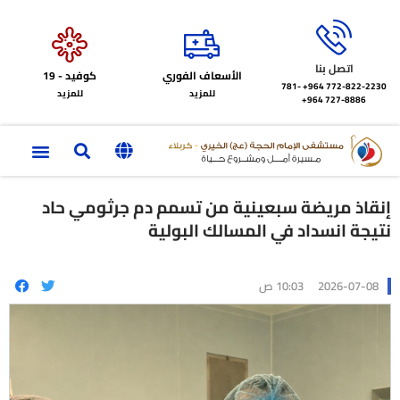
اتصل بنا
الأسعاف الفوري
كوفيد - 19
772-822-2230‏ 964+
781-
للمزيد
للمزيد
727-8886 964+
إنقاذ مريضة سبعينية من تسمم دم جرثومي حاد
نتيجة انسداد في المسالك البولية
2026-07-08
10:03 ص