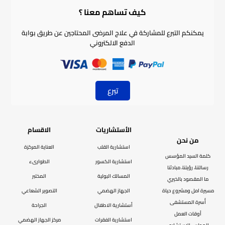
كيف تساهم معنا ؟​
يمكنكم التبرع للمشاركة في علاج المرضى المحتاجين عن طريق بوابة
الدفع الالكتروني
تبرع
الأستشاريات
الاقسام
من نحن
استشارية القلب
العناية المركزة
كلمة السيد المؤسس
استشارية الكسور
الطوارىء
رسالتنا، رؤيتنا، مبادئنا
المسالك البولية
المختبر
ما المقصود بالخيري
مسيرة امل ومشروع حياة
الجهاز الهضمي
التصوير الشعاعي
أُسرة المستشفى
أستشارية الاطفال
الجراحة
أوقات العمل
استشارية الفقرات
مركز الجهاز الهضمي