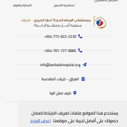
المجلس الاستشاري
استشارية التجميل
النسائية والتوليد
772-822-2230‏ 964+
781-727-8886 964+
info@karbalahospital.org
العراق - كربلاء المقدسة
كيف تصل الينا
يستخدم هذا الموقع ملفات تعريف الارتباط لضمان
جميع الحقوق محفوظة
لمستشفى الامام الحجة (عج) الخيري
© 2025
حصولك على أفضل تجربة على موقعنا.
اعرف المزيد