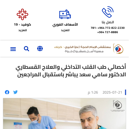
اتصل بنا
الأسعاف الفوري
كوفيد - 19
772-822-2230‏ 964+
781-
للمزيد
للمزيد
727-8886 964+
أخصائي طب القلب التداخلي والعلاج القسطاري
الدكتور سامي سعد يباشر باستقبال المراجعين
2025-07-21
1:26 م