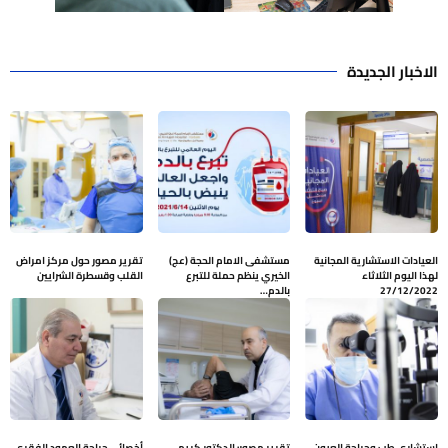
الاخبار الجديدة
العيادات الاستشارية المجانية
مستشفى الامام الحجة (عج)
تقرير مصور حول مركز امراض
لهذا اليوم الثلاثاء
الخيري ينظم حملة للتبرع
القلب وقسطرة الشرايين
27/12/2022
بالدم…
استشاري طب وجراحة العيون
تقرير مصور: الدكتور كريم
أخصائي جراحة العمود الفقري