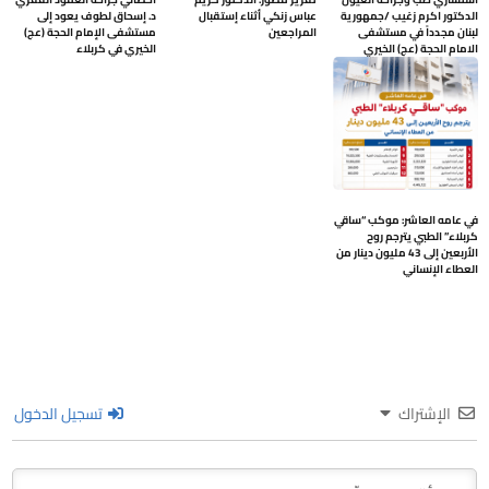
الدكتور اكرم زغيب /جمهورية
عباس زنكي أثناء إستقبال
د. إسحاق لطوف يعود إلى
لبنان مجدداً في مستشفى
المراجعين
مستشفى الإمام الحجة (عج)
الامام الحجة (عج) الخيري
الخيري في كربلاء
في عامه العاشر: موكب “ساقي
كربلاء” الطبي يترجم روح
الأربعين إلى 43 مليون دينار من
العطاء الإنساني
الإشتراك
تسجيل الدخول