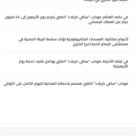
أغسطس 6, 2026
في عامه العاشر: موكب “ساقي كربلاء” الطبي يترجم روح الأربعين إلى 43 مليون
دينار من العطاء الإنساني
أغسطس 6, 2026
لأعوامٍ متتالية: المسحات البكتريولوجية تؤكد سلامة البيئة الصحية في
مستشفى الإمام الحجة (عج) الخيري
أغسطس 6, 2026
في ليلته الأخيرة: موكب “ساقي كربلاء” الطبي يواصل شرف خدمة زوار
الأربعينية
أغسطس 5, 2026
موكب “ساقي كربلاء” الطبي مستمر بخدماته المجانية لليوم الثامن على التوالي
أغسطس 5, 2026