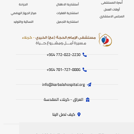
أُسرة المستشفى
أستشارية الاطفال
الجراحة
أوقات العمل
استشارية الفقرات
مركز الجهاز الهضمي
المجلس الاستشاري
استشارية التجميل
النسائية والتوليد
772-822-2230‏ 964+
781-727-8886 964+
info@karbalahospital.org
العراق - كربلاء المقدسة
كيف تصل الينا