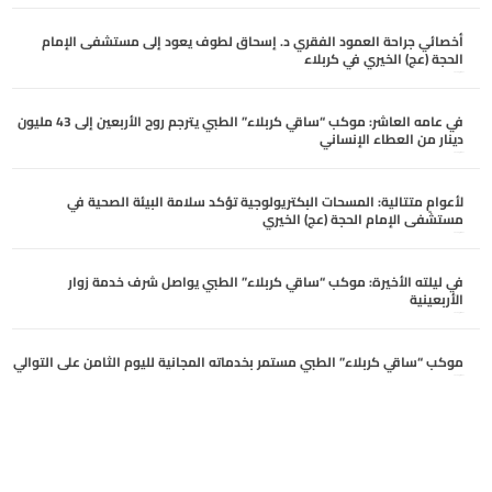
أخصائي جراحة العمود الفقري د. إسحاق لطوف يعود إلى مستشفى الإمام
الحجة (عج) الخيري في كربلاء
أغسطس 6, 2026
في عامه العاشر: موكب “ساقي كربلاء” الطبي يترجم روح الأربعين إلى 43 مليون
دينار من العطاء الإنساني
أغسطس 6, 2026
لأعوامٍ متتالية: المسحات البكتريولوجية تؤكد سلامة البيئة الصحية في
مستشفى الإمام الحجة (عج) الخيري
أغسطس 6, 2026
في ليلته الأخيرة: موكب “ساقي كربلاء” الطبي يواصل شرف خدمة زوار
الأربعينية
أغسطس 5, 2026
موكب “ساقي كربلاء” الطبي مستمر بخدماته المجانية لليوم الثامن على التوالي
أغسطس 5, 2026