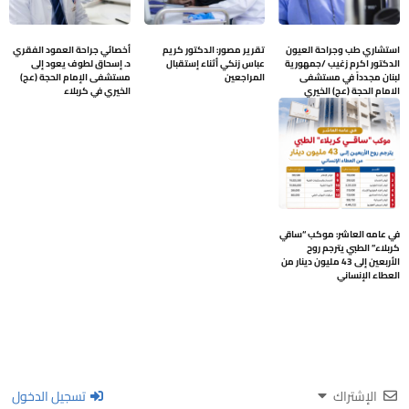
استشاري طب وجراحة العيون
تقرير مصور: الدكتور كريم
أخصائي جراحة العمود الفقري
الدكتور اكرم زغيب /جمهورية
عباس زنكي أثناء إستقبال
د. إسحاق لطوف يعود إلى
لبنان مجدداً في مستشفى
المراجعين
مستشفى الإمام الحجة (عج)
الامام الحجة (عج) الخيري
الخيري في كربلاء
في عامه العاشر: موكب “ساقي
كربلاء” الطبي يترجم روح
الأربعين إلى 43 مليون دينار من
العطاء الإنساني
الإشتراك
تسجيل الدخول