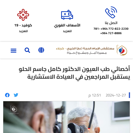
اتصل بنا
الأسعاف الفوري
كوفيد - 19
772-822-2230‏ 964+
781-
للمزيد
للمزيد
727-8886 964+
أخصائي طب العيون الدكتور كامل جاسم الحلو
يستقبل المراجعين في العيادة الاستشارية
2024-12-27
12:51 م