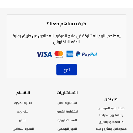
كيف تساهم معنا ؟​
يمكنكم التبرع للمشاركة في علاج المرضى المحتاجين عن طريق بوابة
الدفع الالكتروني
تبرع
الأستشاريات
الاقسام
من نحن
استشارية القلب
العناية المركزة
كلمة السيد المؤسس
استشارية الكسور
الطوارىء
رسالتنا، رؤيتنا، مبادئنا
المسالك البولية
المختبر
ما المقصود بالخيري
مسيرة امل ومشروع حياة
الجهاز الهضمي
التصوير الشعاعي