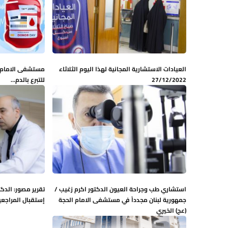
العيادات الاستشارية المجانية لهذا اليوم الثلاثاء
مستشفى الامام ا
27/12/2022
للتبرع بالدم…
استشاري طب وجراحة العيون الدكتور اكرم زغيب /
تقرير مصور: الدك
جمهورية لبنان مجدداً في مستشفى الامام الحجة
إستقبال المراجعي
(عج) الخيري