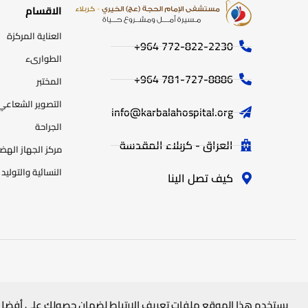
الاقسام
العناية المركزة
772-822-2230‏ 964+
الطوارىء
781-727-8886 964+
المختبر
التصوير الشعاعي
info@karbalahospital.org
الجراحة
العراق - كربلاء المقدسة
مركز الجهاز اله
النسائية والتوليد
كيف تصل الينا
جميع الحقوق محفوظة
لمستشفى الامام الحجة (عج) الخيري
© 2025
يستخدم هذا الموقع ملفات تعريف الارتباط لضمان حصولك على أفضل 