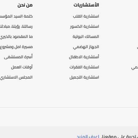
الأستشاريات
من نحن
استشارية القلب
كلمة السيد المؤس
استشارية الكسور
رسالتنا، رؤيتنا، مبادئنا
المسالك البولية
ما المقصود بالخيري
الجهاز الهضمي
مسيرة امل ومشروع 
أستشارية الاطفال
أُسرة المستشفى
ضمي
استشارية الفقرات
أوقات العمل
استشارية التجميل
المجلس الاستشاري
سياسة الخصوصية
خريطة الموقع
تجربة على موقعنا.
اعرف المزيد