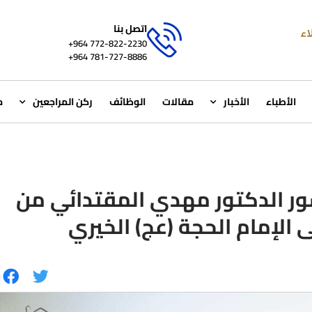
اتصل بنا
772-822-2230‏ 964+
781-727-8886 964+
الأطباء
الأخبار
مقالات
الوظائف
ركن المراجعين
م
ور الدكتور مهدي المقتدائي من
الإمام الحجة (عج) الخيري