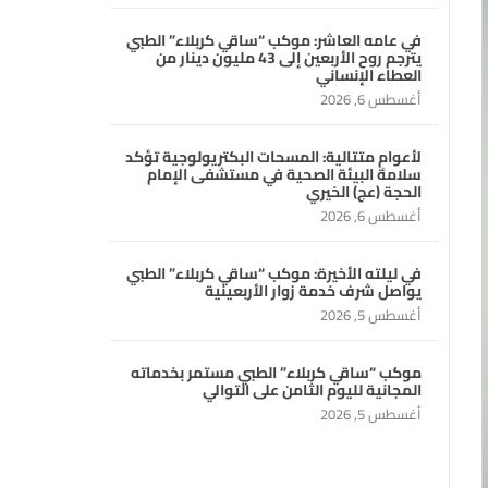
في عامه العاشر: موكب “ساقي كربلاء” الطبي
يترجم روح الأربعين إلى 43 مليون دينار من
العطاء الإنساني
أغسطس 6, 2026
لأعوامٍ متتالية: المسحات البكتريولوجية تؤكد
سلامة البيئة الصحية في مستشفى الإمام
الحجة (عج) الخيري
أغسطس 6, 2026
في ليلته الأخيرة: موكب “ساقي كربلاء” الطبي
يواصل شرف خدمة زوار الأربعينية
أغسطس 5, 2026
موكب “ساقي كربلاء” الطبي مستمر بخدماته
المجانية لليوم الثامن على التوالي
أغسطس 5, 2026