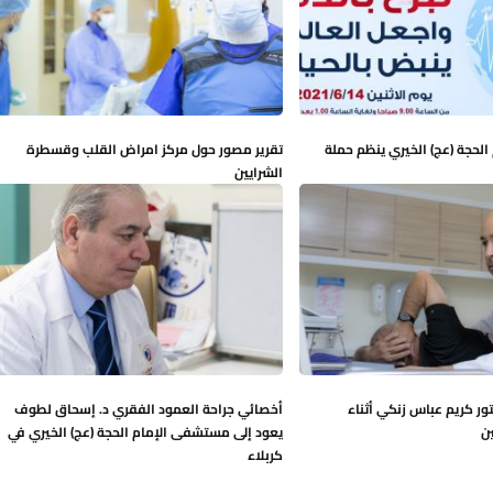
لحجة (عج) الخيري ينظم حملة
تقرير مصور حول مركز امراض القلب وقسطرة
الشرايين
تور كريم عباس زنكي أثناء
أخصائي جراحة العمود الفقري د. إسحاق لطوف
ن
يعود إلى مستشفى الإمام الحجة (عج) الخيري في
كربلاء