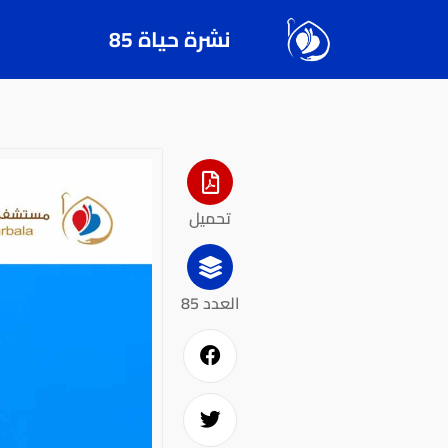
نشرة حياة 85
تحميل
العدد 85