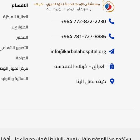
الاقسام
العناية المركزة
772-822-2230‏ 964+
الطوارىء
781-727-8886 964+
المختبر
التصوير الشعاعي
info@karbalahospital.org
الجراحة
العراق - كربلاء المقدسة
مركز الجهاز اله
النسائية والتوليد
كيف تصل الينا
جميع الحقوق محفوظة
لمستشفى الامام الحجة (عج) الخيري
© 2025
يستخدم هذا الموقع ملفات تعريف الارتباط لضمان حصولك على أفضل 