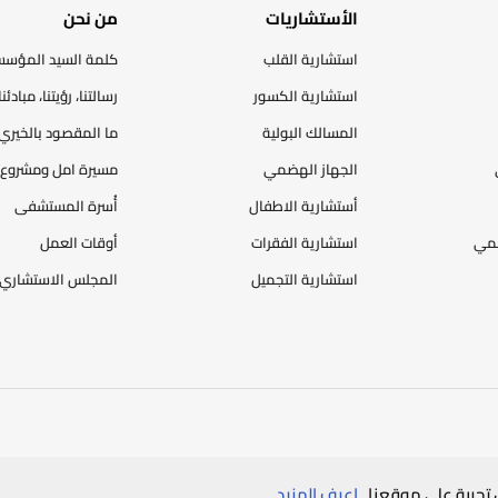
الأستشاريات
من نحن
استشارية القلب
كلمة السيد المؤس
استشارية الكسور
رسالتنا، رؤيتنا، مبادئنا
المسالك البولية
ما المقصود بالخيري
الجهاز الهضمي
مسيرة امل ومشروع 
أستشارية الاطفال
أُسرة المستشفى
ضمي
استشارية الفقرات
أوقات العمل
استشارية التجميل
المجلس الاستشاري
سياسة الخصوصية
خريطة الموقع
تجربة على موقعنا.
اعرف المزيد