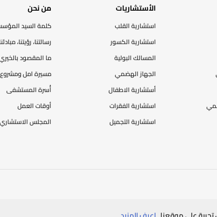
الأستشاريات
من نحن
استشارية القلب
كلمة السيد المؤس
استشارية الكسور
رسالتنا، رؤيتنا، مبادئنا
المسالك البولية
ما المقصود بالخيري
الجهاز الهضمي
مسيرة امل ومشروع 
أستشارية الاطفال
أُسرة المستشفى
ضمي
استشارية الفقرات
أوقات العمل
استشارية التجميل
المجلس الاستشاري
سياسة الخصوصية
خريطة الموقع
تجربة على موقعنا.
اعرف المزيد