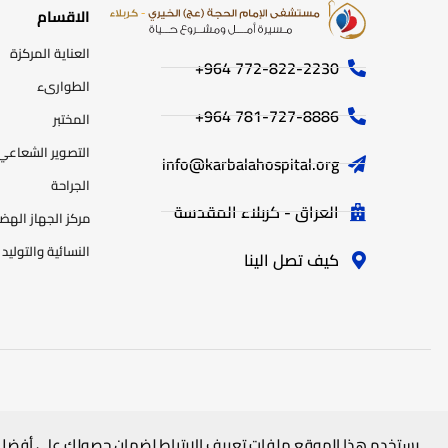
الاقسام
العناية المركزة
772-822-2230‏ 964+
الطوارىء
781-727-8886 964+
المختبر
التصوير الشعاعي
info@karbalahospital.org
الجراحة
العراق - كربلاء المقدسة
مركز الجهاز اله
النسائية والتوليد
كيف تصل الينا
جميع الحقوق محفوظة
لمستشفى الامام الحجة (عج) الخيري
© 2025
يستخدم هذا الموقع ملفات تعريف الارتباط لضمان حصولك على أفضل 