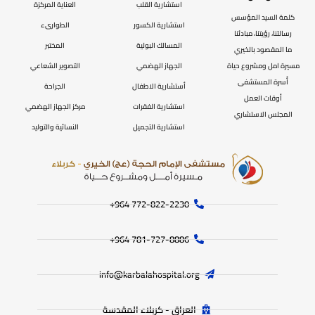
استشارية القلب
العناية المركزة
كلمة السيد المؤسس
استشارية الكسور
الطوارىء
رسالتنا، رؤيتنا، مبادئنا
المسالك البولية
المختبر
ما المقصود بالخيري
مسيرة امل ومشروع حياة
الجهاز الهضمي
التصوير الشعاعي
أُسرة المستشفى
أستشارية الاطفال
الجراحة
أوقات العمل
استشارية الفقرات
مركز الجهاز الهضمي
المجلس الاستشاري
استشارية التجميل
النسائية والتوليد
772-822-2230‏ 964+
781-727-8886 964+
info@karbalahospital.org
العراق - كربلاء المقدسة