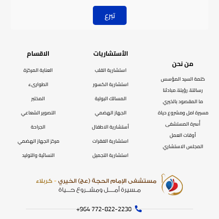
تبرع
الأستشاريات
الاقسام
من نحن
استشارية القلب
العناية المركزة
كلمة السيد المؤسس
استشارية الكسور
الطوارىء
رسالتنا، رؤيتنا، مبادئنا
المسالك البولية
المختبر
ما المقصود بالخيري
مسيرة امل ومشروع حياة
الجهاز الهضمي
التصوير الشعاعي
أُسرة المستشفى
أستشارية الاطفال
الجراحة
أوقات العمل
استشارية الفقرات
مركز الجهاز الهضمي
المجلس الاستشاري
استشارية التجميل
النسائية والتوليد
772-822-2230‏ 964+