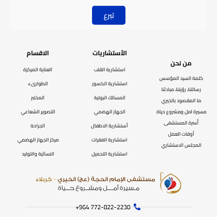
تبرع
الأستشاريات
الاقسام
من نحن
استشارية القلب
العناية المركزة
كلمة السيد المؤسس
استشارية الكسور
الطوارىء
رسالتنا، رؤيتنا، مبادئنا
المسالك البولية
المختبر
ما المقصود بالخيري
مسيرة امل ومشروع حياة
الجهاز الهضمي
التصوير الشعاعي
أُسرة المستشفى
أستشارية الاطفال
الجراحة
أوقات العمل
استشارية الفقرات
مركز الجهاز الهضمي
المجلس الاستشاري
استشارية التجميل
النسائية والتوليد
772-822-2230‏ 964+